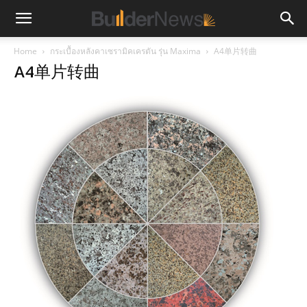
Home
กระเบื้องหลังคาเซรามิคเครตัน รุ่น Maxima
A4单片转曲
A4单片转曲