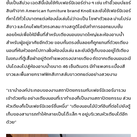
ชั้นเป็นสีม่วง เฉดสีนี้เน้นใช้กับเฟอร์นิเจอร์ต่าง ๆ เช่น เก้าอี้วอมบ์แชร์
สินค้าจาก American furniture brand Knoll และยังใช้เฟอร์นิเจอร์
ที่หาได้ทั่วไปมาตกแต่งห้องนั่งเล่นไม่ว่าจะเป็น โซฟาตัวแอล ม่านโปร่ง
สีขาว และโคมไฟแก้วทรงกลม ทางสตูดิโอยังทำการออกแบบชั้น
ลอยใหม่เพื่อให้มีพื้นที่สำหรับเตียงนอนขนาดใหญ่และห้องอาบน้ำ
สำหรับผู้อยู่อาศัยอีกด้วย ขอบกั้นตรงชั้นลอยก็ถูกแทนที่ด้วยเตียง
นอนที่หันหัวออกไปทางฝั่งห้องนั่งเล่น และยังมีตู้เก็บของอยู่ใต้เตียง
ในขณะที่ตู้เสื้อผ้าอยู่ติดกำแพงตรงปลายเตียง ถัดจากเตียงนอนจะมี
บันไดลงไปสู่ห้องอาบน้ำขนาด 46 เซ็นติเมตร มีกำแพงกระเบื้องสี
ขาวและพื้นลายกราฟฟิคสีเทาสลับขาวตกแต่งอย่างสวยงาม
“เรานำองค์ประกอบของงานสถาปัตยกรรมกับเฟอร์นิเจอร์มารวม
เข้าด้วยกัน อย่างเตียงนอนที่เราทำเองก็เป็นงานสถาปัตยกรรม ส่วน
หัวเตียงก็เป็นเฟอร์นิเจอร์ชิ้นหนึ่ง” “เตียงนอนไม้บิวท์อินที่ต่อไปยังตู้
เก็บของสามารถทำให้กลายเป็นโต๊ะเล็ก ๆ อยู่บริเวณหัวเตียงได้อีก
ด้วย”