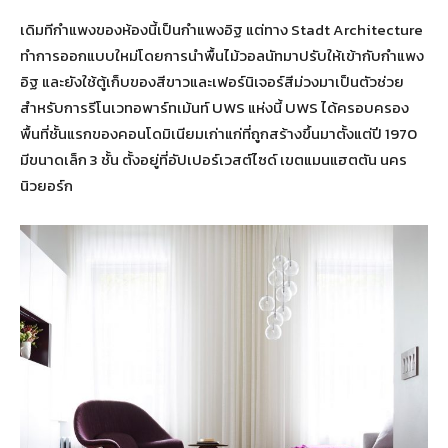
เดิมทีกำแพงของห้องนี้เป็นกำแพงอิฐ แต่ทาง Stadt Architecture
ทำการออกแบบใหม่โดยการนำพื้นไม้วอลนัทมาปรับให้เข้ากับกำแพง
อิฐ และยังใช้ตู้เก็บของสีขาวและเฟอร์นิเจอร์สีม่วงมาเป็นตัวช่วย
สำหรับการรีโนเวทอพาร์ทเม้นท์ UWS แห่งนี้ UWS ได้ครอบครอง
พื้นที่ชั้นแรกของคอนโดมิเนียมเก่าแก่ที่ถูกสร้างขึ้นมาตั้งแต่ปี 1970
มีขนาดเล็ก 3 ชั้น ตั้งอยู่ที่อัปเปอร์เวสต์ไซด์ เขตแมนแฮตตัน นคร
นิวยอร์ก