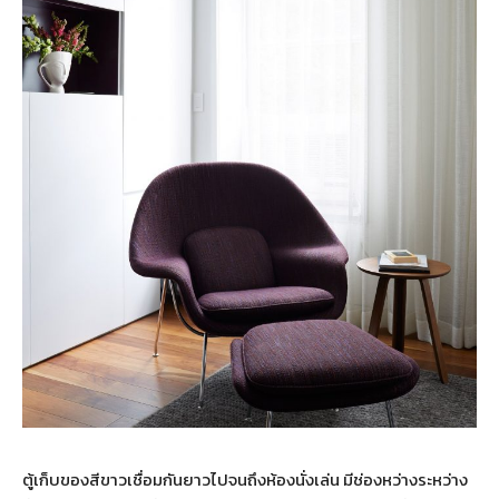
ตู้เก็บของสีขาวเชื่อมกันยาวไปจนถึงห้องนั่งเล่น มีช่องหว่างระหว่าง