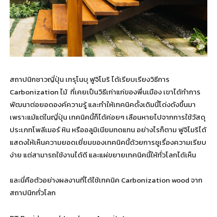
สถาปนิกชาวญี่ปุ่น เทรุโนบุ ฟูจิโมริ ได้เรียบเรียงวิธีการ
Carbonization ไม้ ที่เคยเป็นวิธีเก่าแก่ของพื่นเมือง เขาได้ทำการ
พัฒนาต่อยอดองค์ความรู้ และทำให้เทคนิคดั้งเดิมนี้โด่งดังขึ้นมา
เพราะแม้แต่ในญี่ปุ่น เทคนิคนี้ก็ได้ค่อยๆ เลือนหายไปจากการใช้วัสดุ
ประเภทโพลีเมอร์ หิน หรืออลูมิเนียมทดแทน อย่างไรก็ตาม ฟูจิโมริได้
แสดงให้เห็นความยอดเยี่ยมของเทคนิคนี้ด้วยการชูเรื่องความเรียบ
ง่าย แต่สามารถใช้งานได้ดี และแผ่ขยายเทคนิคนี้ให้ทั่วโลกได้เห็น
และนี่คือตัวอย่างผลงานที่ได้ใช้เทคนิค Carbonization wood จาก
สถาปนิกทั่วโลก