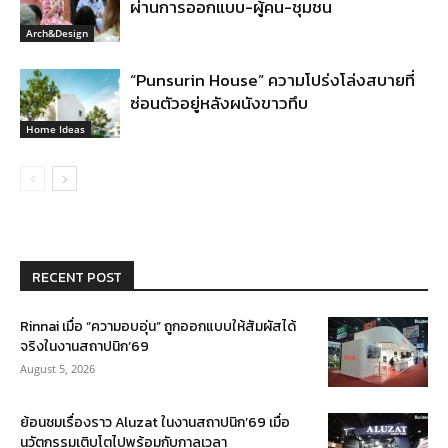
ผ่านการออกแบบ-ผู้คน-ชุมชน
Arch&Design
“Punsurin House” ความโปร่งโล่งสบายที่
ซ่อนตัวอยู่หลังผนังขาวทึบ
Home Ideas
RECENT POST
Rinnai เมื่อ “ความอบอุ่น” ถูกออกแบบให้สัมผัสได้
จริงในงานสถาปนิก’69
August 5, 2026
ย้อนชมเรื่องราว Aluzat ในงานสถาปนิก’69 เมื่อ
นวัตกรรมเติบโตไปพร้อมกับกาลเวลา