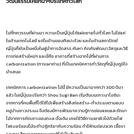
วัฒนธรรมให้แก่นาๆประเทศทั่วโลก
ไม่กี่ทศวรรษที่ผ่านมา ความเป็นญี่ปุ่นได้แผ่ขยายไปทั่วโลก ไม่ใช่แค่
ในด้านเทคโนโลยี แต่ในด้านของศิลปะด้วย และในด้านสถาปัตย์
ญี่ปุ่นก็ยังเป็นหนึ่งในผู้นำการจัดสรร ค้นหา คิดค้นพัฒนาวัสดุและวิธี
การก่อสร้างใหม่ๆ และนี่คือ อาคารที่สร้างจากไม้ที่ผ่านการ
carbonization (การเผาถ่าน) ที่เป็นเทคนิคการทำวัสดุที่ญี่ปุ่นภูมิใจ
นำเสนอ
เทคนิคการ carbonization ไม้นี้ มีความเป็นมามากกว่า 300 ปีมา
แล้ว ในญี่ปุ่นจะเรียกว่า Shou Sugi Ban เริ่มต้นบนเกาะนาโอชิมะ
จากการที่คนพื้นที่ได้ใช้ไม้เพื่อสร้างสิ่งก่อสร้าง-ทำประมงตามแบบ
หมู่บ้านชาวประมง จึงต้องมีการพัฒนาความรู้การซ่อมแซมและรักษา
ไม้จากการกัดเซาะของทะเล ดั้งเดิม เคยใช้วิธีการเผาผิวไม้ด้วยไฟ
ไฟเบอร์ของไม้จะทำปฏิกริยากับความร้อน ทำให้ทนต่อปลวก เชื้อรา
และการสึกหรอจากธรรมชาติได้เป็นสิบๆ ปี