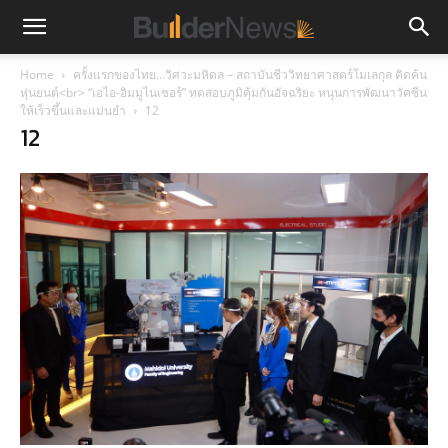
Home
ครั้งแรกของไทย…วิศวะมหิดล – สถาบันชีววิทยาศาสตร์โมเลกุล คิดค้น
หุ่นยนต์<br> “เอไอ-อิมมูไนเซอร์” ทดสอบภูมิคุ้มกันอัจฉริยะ หนุนการพัฒนาวัคซีน
ให้เร็วขึ้นและแม่นยำ
12
12