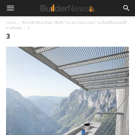
Home
คิดจะพัก คิดจะปีนผา คิดถึง “Verdon Balconies” ระเบียงฝีมือมนุษย์ที่
ผาฝรั่งเศส
3
3