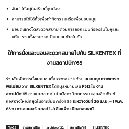
จัดท่าให้อยู่ในสรีระที่ถูกต้อง
สามารถใช้ได้ทั้งเพื่อทำกิจกรรมหรือเพื่อนอนหนุน
นอนตะแคงได้สะดวกสบาย ด้วยการออกแบบที่รองรับใบหูและ
แก้ม รวมทั้งสามารถเป็นหมอนข้างในตัว
ให้การนั่งและนอนสะดวกสบายไปกับ SILKENTEX ที่
งานสถาปนิก’65
ร่วมสัมผัสการนั่งและนอนที่สะดวกสบายด้วย
หมอนคุณภาพเกรด
พรีเมียม
จาก
SILKENTEX
ได้ที่บูธหมายเลข
F512
ใน
งาน
สถาปนิก’65
งานแสดงเทคโนโลยีสถาปัตยกรรม และผลิตภัณฑ์
ก่อสร้างใหญ่ที่สุดในอาเซียน ครั้งที่ 35
ระหว่างวันที่ 26 เม.ย. – 1 พ.ค.
65 ณ ชาเลนเจอร์ ฮอลล์ 1-3 อิมแพ็ค เมืองทองธานี
TAGS
งานสถาปนิก
architect'22
สถาปนิก'65
SILKENTEX