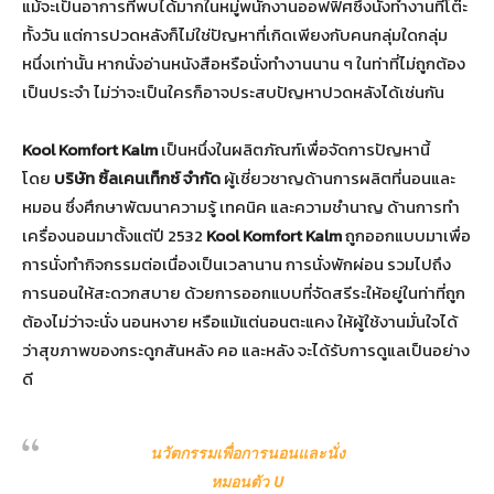
แม้จะเป็นอาการที่พบได้มากในหมู่พนักงานออฟฟิศซึ่งนั่งทำงานที่โต๊ะ
ทั้งวัน แต่การปวดหลังก็ไม่ใช่ปัญหาที่เกิดเพียงกับคนกลุ่มใดกลุ่ม
หนึ่งเท่านั้น หากนั่งอ่านหนังสือหรือนั่งทำงานนาน ๆ ในท่าที่ไม่ถูกต้อง
เป็นประจำ ไม่ว่าจะเป็นใครก็อาจประสบปัญหาปวดหลังได้เช่นกัน
Kool Komfort Kalm
เป็นหนึ่งในผลิตภัณฑ์เพื่อจัดการปัญหานี้
โดย
บริษัท ซิ้ลเคนเท็กซ์ จำกัด
ผู้เชี่ยวชาญด้านการผลิตที่นอนและ
หมอน ซึ่งศึกษาพัฒนาความรู้ เทคนิค และความชำนาญ ด้านการทำ
เครื่องนอนมาตั้งแต่ปี 2532
Kool Komfort Kalm
ถูกออกแบบมาเพื่อ
การนั่งทำกิจกรรมต่อเนื่องเป็นเวลานาน การนั่งพักผ่อน รวมไปถึง
การนอนให้สะดวกสบาย ด้วยการออกแบบที่จัดสรีระให้อยู่ในท่าที่ถูก
ต้องไม่ว่าจะนั่ง นอนหงาย หรือแม้แต่นอนตะแคง ให้ผู้ใช้งานมั่นใจได้
ว่าสุขภาพของกระดูกสันหลัง คอ และหลัง จะได้รับการดูแลเป็นอย่าง
ดี
นวัตกรรมเพื่อการนอนและนั่ง
หมอนตัว U