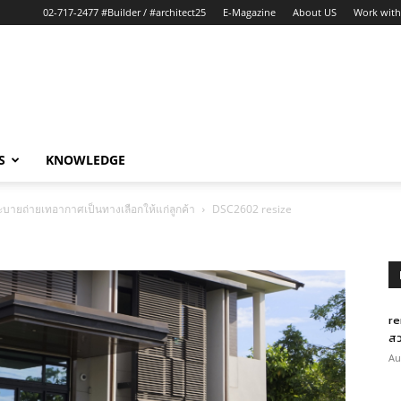
02-717-2477 #Builder / #architect25
E-Magazine
About US
Work with
S
KNOWLEDGE
ระบายถ่ายเทอากาศเป็นทางเลือกให้แก่ลูกค้า
DSC2602 resize
re
สว
Au