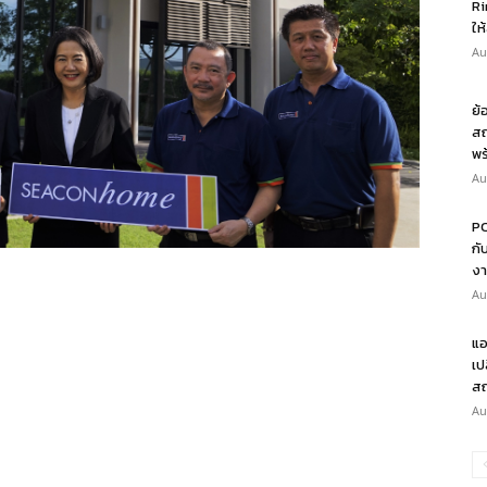
Ri
ให
Au
ย้
สถ
พร
Au
PO
กั
งา
Au
แอ
เป
สถ
Au