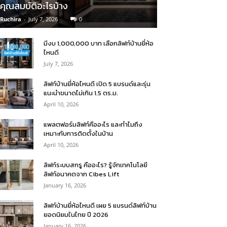
คุณสมบัติอะไรบ้าง
Ruchira
-
July 7, 2026
0
มีงบ 1,000,000 บาท เลือกลิฟท์บ้านยี่ห้อ
ไหนดี
July 7, 2026
ลิฟท์บ้านยี่ห้อไหนดี เปิด 5 แบรนด์และรุ่น
แนะนำขนาดไม่เกิน 1.5 ตร.ม.
April 10, 2026
แพลตฟอร์มลิฟท์คืออะไร และทำไมถึง
เหมาะกับการติดตั้งในบ้าน
April 10, 2026
ลิฟท์ระบบสกรู คืออะไร? รู้จักเทคโนโลยี
ลิฟท์อนาคตจาก Cibes Lift
January 16, 2026
ลิฟท์บ้านยี่ห้อไหนดี เผย 5 แบรนด์ลิฟท์บ้าน
ยอดนิยมในไทย ปี 2026
January 16, 2026