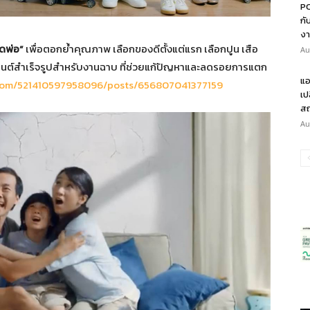
PO
กั
งา
ดพ่อ”
เพื่อตอกย้ำคุณภาพ เลือกของดีตั้งแต่แรก เลือกปูน เสือ
Au
ซีเมนต์สำเร็จรูปสำหรับงานฉาบ ที่ช่วยแก้ปัญหาและลดรอยการแตก
แอ
com/521410597958096/posts/656807041377159
เป
สถ
Au