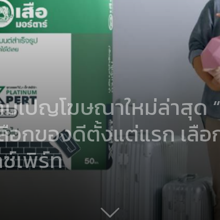
คมเปญโฆษณาใหม่ล่าสุด “เ
อกของดีตั้งแต่แรก เลือกป
ซ์เพิร์ท