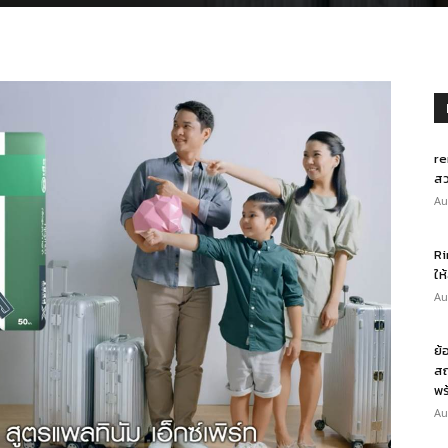
re
สว
Au
Ri
ให
Au
ย้
สถ
พร
Au