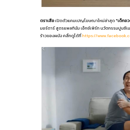
ตราเสือ
เปิดตัวแคมเปญโฆษณาใหม่ล่าสุด
“เด็กอว
มอร์ตาร์ สูตรแพลทินัม เอ็กซ์เพิร์ท นวัตกรรมปูน
ร้าวของผนัง คลิ้กดูได้ที่
https://www.facebook.