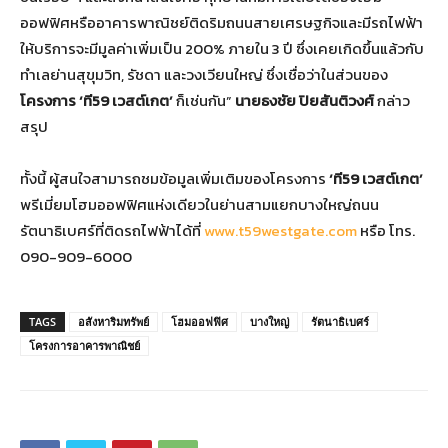
ออฟฟิศหรืออาคารพาณิชย์ติดริมถนนสายเศรษฐกิจและมีรถไฟฟ้า
ให้บริการจะมีมูลค่าเพิ่มเป็น 200% ภายใน 3 ปี ซึ่งเคยเกิดขึ้นแล้วกับ
ทำเลย่านสุขุมวิท, รัชดา และวงเวียนใหญ่ ซึ่งเชื่อว่าในส่วนของ
โครงการ ‘ที59 เวสต์เกต’
ก็เช่นกัน”
นายธงชัย ปิยสันติวงศ์
กล่าว
สรุป
ทั้งนี้ ผู้สนใจสามารถชมข้อมูลเพิ่มเติมของโครงการ
‘ที59 เวสต์เกต’
พรีเมี่ยมโฮมออฟฟิศแห่งเดียวในย่านสามแยกบางใหญ่ถนน
รัตนาธิเบศร์ที่ติดรถไฟฟ้าได้ที่
www.t59westgate.com
หรือ โทร.
090-909-6000
TAGS
อสังหาริมทรัพย์
โฮมออฟฟิศ
บางใหญ่
รัตนาธิเบศร์
โครงการอาคารพาณิชย์