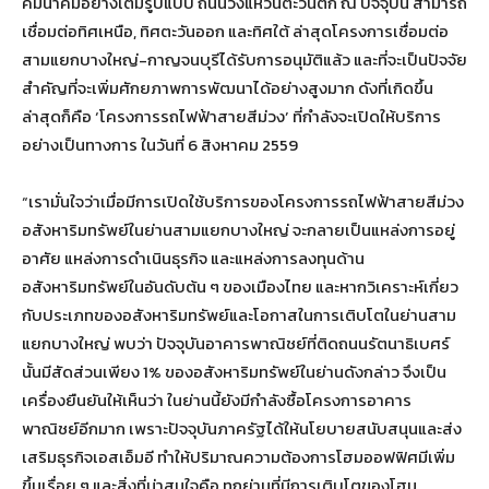
คมนาคมอย่างเต็มรูปแบบ ถนนวงแหวนตะวันตก ณ ปัจจุบัน สามารถ
เชื่อมต่อทิศเหนือ, ทิศตะวันออก และทิศใต้ ล่าสุดโครงการเชื่อมต่อ
สามแยกบางใหญ่-กาญจนบุรีได้รับการอนุมัติแล้ว และที่จะเป็นปัจจัย
สำคัญที่จะเพิ่มศักยภาพการพัฒนาได้อย่างสูงมาก ดังที่เกิดขึ้น
ล่าสุดก็คือ ‘โครงการรถไฟฟ้าสายสีม่วง’ ที่กำลังจะเปิดให้บริการ
อย่างเป็นทางการ ในวันที่ 6 สิงหาคม 2559
“เรามั่นใจว่าเมื่อมีการเปิดใช้บริการของโครงการรถไฟฟ้าสายสีม่วง
อสังหาริมทรัพย์ในย่านสามแยกบางใหญ่ จะกลายเป็นแหล่งการอยู่
อาศัย แหล่งการดำเนินธุรกิจ และแหล่งการลงทุนด้าน
อสังหาริมทรัพย์ในอันดับต้น ๆ ของเมืองไทย และหากวิเคราะห์เกี่ยว
กับประเภทของอสังหาริมทรัพย์และโอกาสในการเติบโตในย่านสาม
แยกบางใหญ่ พบว่า ปัจจุบันอาคารพาณิชย์ที่ติดถนนรัตนาธิเบศร์
นั้นมีสัดส่วนเพียง 1% ของอสังหาริมทรัพย์ในย่านดังกล่าว จึงเป็น
เครื่องยืนยันให้เห็นว่า ในย่านนี้ยังมีกำลังซื้อโครงการอาคาร
พาณิชย์อีกมาก เพราะปัจจุบันภาครัฐได้ให้นโยบายสนับสนุนและส่ง
เสริมธุรกิจเอสเอ็มอี ทำให้ปริมาณความต้องการโฮมออฟฟิศมีเพิ่ม
ขึ้นเรื่อย ๆ และสิ่งที่น่าสนใจคือ ทุกย่านที่มีการเติบโตของโฮม