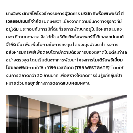
นางวิพร ตัณฑ์ไพโรจน์ กรรมการผู้จัดการ บริษัท ทีพร็อพเพอร์ตี้ ดี
เวลลอปเมนท์ จำกัด
เปิดเผยว่า เนื่องจากความมั่นคงทางธุรกิจที่มี
อยู่เดิม ประกอบกับการมีที่ดินที่รอการพัฒนาอยู่ในมือหลายแปลง
บจก.ทีวายเคกลาส จึงได้ตั้ง
บริษัท ทีพร็อพเพอร์ตี้ ดีเวลลอปเมนท์
จำกัด
ขึ้น เพื่อเพิ่มโอกาสในการลงทุน โดยจะมุ่งพัฒนาโครงการ
อสังหาริมทรัพย์เพื่อตอบโจทย์ความต้องการของตลาดในแต่ละทำเล
อย่างตรงจุด โดยเริ่มต้นจากการพัฒนา
โครงการโมเดิร์นพรีเมี่ยม
โฮมออฟฟิศ
ภายใต้ชื่อ
‘ที59 เวสต์เกต (T59 WESTGATE)’
โดยใช้
งบการตลาดกว่า 20 ล้านบาท เพื่อสร้างให้เกิดการรับรู้แก่กลุ่มเป้า
หมายด้วยกลยุทธ์ทางการตลาดแบบผสมผสาน