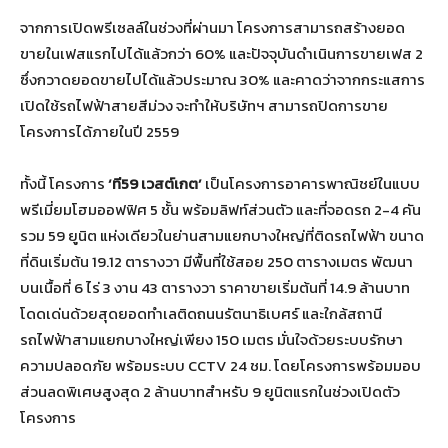
จากการเปิดพรีเซลล์ในช่วงที่ผ่านมา โครงการสามารถสร้างยอด
ขายในเฟสแรกไปได้แล้วกว่า 60% และปัจจุบันดำเนินการขายเฟส 2
ซึ่งกวาดยอดขายไปได้แล้วประมาณ 30% และคาดว่าจากกระแสการ
เปิดใช้รถไฟฟ้าสายสีม่วง จะทำให้บริษัทฯ สามารถปิดการขาย
โครงการได้ภายในปี 2559
ทั้งนี้ โครงการ
‘ที59 เวสต์เกต’
เป็นโครงการอาคารพาณิชย์ในแบบ
พรีเมี่ยมโฮมออฟฟิศ 5 ชั้น พร้อมลิฟท์ส่วนตัว และที่จอดรถ 2-4 คัน
รวม 59 ยูนิต แห่งเดียวในย่านสามแยกบางใหญ่ที่ติดรถไฟฟ้า ขนาด
ที่ดินเริ่มต้น 19.12 ตารางวา มีพื้นที่ใช้สอย 250 ตารางเมตร พัฒนา
บนเนื้อที่ 6 ไร่ 3 งาน 43 ตารางวา ราคาขายเริ่มต้นที่ 14.9 ล้านบาท
โดดเด่นด้วยสุดยอดทำเลติดถนนรัตนาธิเบศร์ และใกล้สถานี
รถไฟฟ้าสามแยกบางใหญ่เพียง 150 เมตร มั่นใจด้วยระบบรักษา
ความปลอดภัย พร้อมระบบ CCTV 24 ชม. โดยโครงการพร้อมมอบ
ส่วนลดพิเศษสูงสุด 2 ล้านบาทสำหรับ 9 ยูนิตแรกในช่วงเปิดตัว
โครงการ