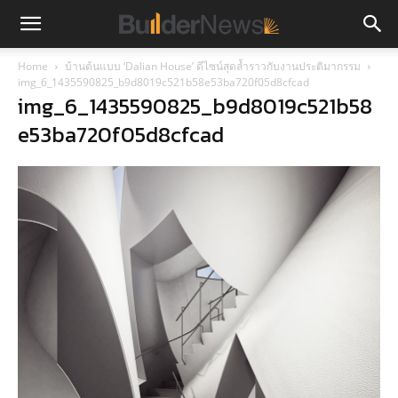
Home
บ้านต้นแบบ ‘Dalian House’ ดีไซน์สุดล้ำราวกับงานประติมากรรม
img_6_1435590825_b9d8019c521b58e53ba720f05d8cfcad
img_6_1435590825_b9d8019c521b58
e53ba720f05d8cfcad