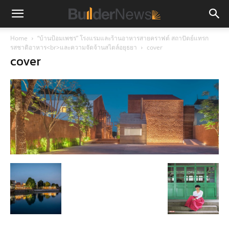
Home
“บ้านป้อมเพชร” โรงแรมและร้านอาหารสายคราฟต์ สถาปัตย์แทรก
รสชาติอาหาร<br>และความจัดจ้านสไตล์อยุธยา
cover
cover