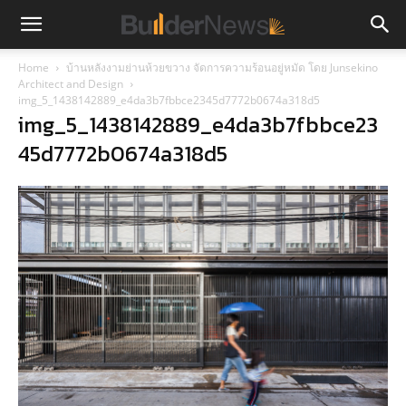
Home
บ้านหลังงามย่านห้วยขวาง จัดการความร้อนอยู่หมัด โดย Junsekino
Architect and Design
img_5_1438142889_e4da3b7fbbce2345d7772b0674a318d5
img_5_1438142889_e4da3b7fbbce23
45d7772b0674a318d5