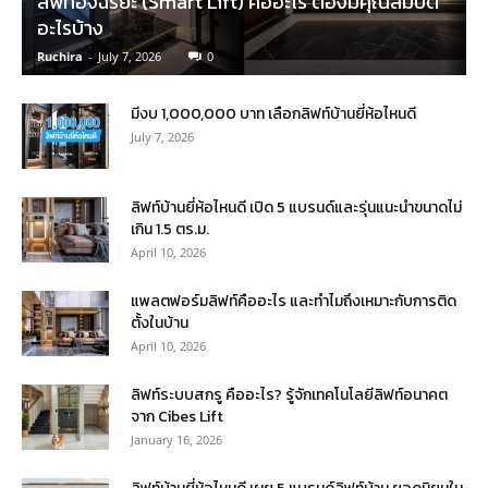
ลิฟท์อัจฉริยะ (Smart Lift) คืออะไร ต้องมีคุณสมบัติ
อะไรบ้าง
Ruchira
-
July 7, 2026
0
มีงบ 1,000,000 บาท เลือกลิฟท์บ้านยี่ห้อไหนดี
July 7, 2026
ลิฟท์บ้านยี่ห้อไหนดี เปิด 5 แบรนด์และรุ่นแนะนำขนาดไม่
เกิน 1.5 ตร.ม.
April 10, 2026
แพลตฟอร์มลิฟท์คืออะไร และทำไมถึงเหมาะกับการติด
ตั้งในบ้าน
April 10, 2026
ลิฟท์ระบบสกรู คืออะไร? รู้จักเทคโนโลยีลิฟท์อนาคต
จาก Cibes Lift
January 16, 2026