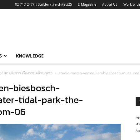
02-717-2477 #Builder / #architect25
E-Magazine
About US
Work with
S
KNOWLEDGE
f สุดอลังการ เรียงรายคล้ายภูเขา
studio-marco-vermeulen-biesbosch-museumeila
en-biesbosch-
er-tidal-park-the-
oom-06
re
สว
Au