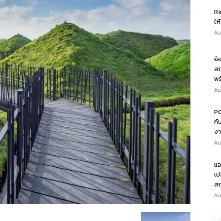
Ri
ให
Au
ย้
สถ
พร
Au
PO
กั
งา
Au
แอ
เป
สถ
Au