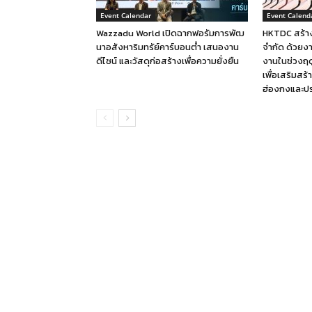
Event Calendar
Event Calend
Wazzadu World เปิดฉากฟอรัมการพัฒ
HKTDC สร้าง
นาอสังหาริมทรัย์คาร์บอนต่ำ เสนองาน
จำกัด ด้วยง
ดีไซน์ และวัสดุก่อสร้างเพื่อความยั่งยืน
งานในช่วงฤดู
เพื่อเสริมสร
ฮ่องกงและป