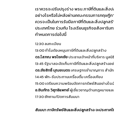
เราควรจะปรับปรุงร่าง พรบ.ภาษีที่ดินและสิ่งป
อย่างไรหรือไม่หลังผ่านคณะกรรมการกฤษฎีกา 
ควรจะเป็นในการรับมือภาษีที่ดินและสิ่งปลูกสร้
ประเทศไทย ร่วมกับ โรงเรียนธุรกิจอสังหาริม
กำหนดการต่อไปนี้
12:30 ลงทะเบียน
13:00 ทำไมต้องหนุนภาษีที่ดินและสิ่งปลูกสร้าง
ดร.โสภณ พรโชคชัย
ประธานเจ้าหน้าที่บริหาร มูลน
13:45 รัฐบาลจะจัดเก็บภาษีที่ดินและสิ่งปลูกสร้างอ
ดร.ชัยสิทธิ์ บุณยเนตร
เศรษฐกรชำนาญการ สำนักน
14:45 พัก-รับประทานเครื่องดื่ม เครื่องเคียง
15:00 เตรียมความพร้อมจัดการทรัพย์สินอย่างไรเมื่
อ.ชินภัทร วิสุทธิแพทย์
ผู้เชี่ยวชาญด้านกฎหมายแล
17:30 ซักถาม/ปิดการสัมมนา
สัมมนา ภาษีทรัพย์สินและสิ่งปลูกสร้าง: จะประกาศใช้