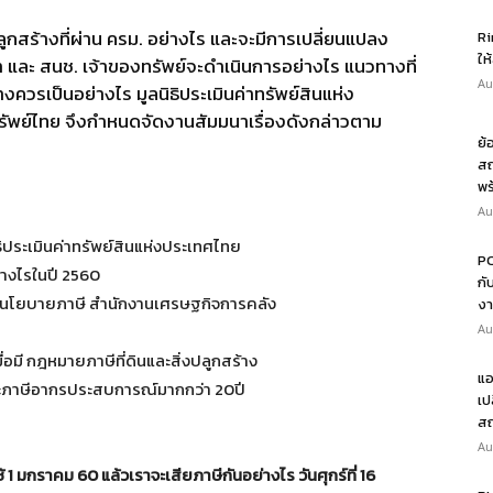
ลูกสร้างที่ผ่าน ครม. อย่างไร และจะมีการเปลี่ยนแปลง
Ri
ให
และ สนช. เจ้าของทรัพย์จะดำเนินการอย่างไร แนวทางที่
Au
างควรเป็นอย่างไร มูลนิธิประเมินค่าทรัพย์สินแห่ง
ทรัพย์ไทย จึงกำหนดจัดงานสัมมนาเรื่องดังกล่าวตาม
ย้
สถ
พร
Au
ิธิประเมินค่าทรัพย์สินแห่งประเทศไทย
PO
ย่างไรในปี 2560
กั
โยบายภาษี สำนักงานเศรษฐกิจการคลัง
งา
Au
อมี กฎหมายภาษีที่ดินและสิ่งปลูกสร้าง
แอ
ะภาษีอากรประสบการณ์มากกว่า 20ปี
เป
สถ
Au
 1 มกราคม 60 แล้วเราจะเสียภาษีกันอย่างไร วันศุกร์ที่ 16