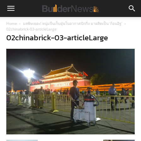
Home
มลพิษเยอะ! หนุ่มจีนเก็บฝุ่นในอากาศปักกิ่ง มาผลิตเป็น ‘ก้อนอิฐ’
02chinabrick-03-articleLarge
02chinabrick-03-articleLarge