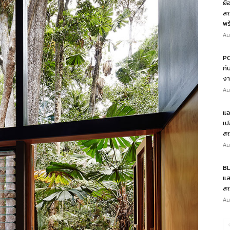
ย้
สถ
พร
Au
PO
กั
งา
Au
แอ
เป
สถ
Au
BL
แส
สถ
Au