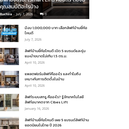
คุณสมบัติอะไรบ้าง
Ruchira
-
July 7, 2026
0
มีงบ 1,000,000 บาท เลือกลิฟท์บ้านยี่ห้อ
ไหนดี
July 7, 2026
ลิฟท์บ้านยี่ห้อไหนดี เปิด 5 แบรนด์และรุ่น
แนะนำขนาดไม่เกิน 1.5 ตร.ม.
April 10, 2026
แพลตฟอร์มลิฟท์คืออะไร และทำไมถึง
เหมาะกับการติดตั้งในบ้าน
April 10, 2026
ลิฟท์ระบบสกรู คืออะไร? รู้จักเทคโนโลยี
ลิฟท์อนาคตจาก Cibes Lift
January 16, 2026
ลิฟท์บ้านยี่ห้อไหนดี เผย 5 แบรนด์ลิฟท์บ้าน
ยอดนิยมในไทย ปี 2026