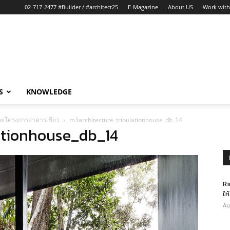
02-717-2477 #Builder / #architect25
E-Magazine
About US
Work with
S
KNOWLEDGE
้ด้วยโครงการอาคารเขียว
m3architecture_tribulationhouse_db_14
ationhouse_db_14
Ri
ให
Au