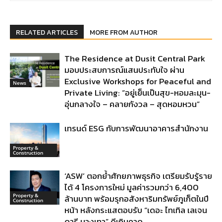
RELATED ARTICLES
MORE FROM AUTHOR
The Residence at Dusit Central Park
มอบประสบการณ์แสนประทับใจ ผ่าน
Exclusive Workshops for Peaceful and
News
Private Living: “อยู่เย็นเป็นสุข-หอมละมุน-
อุ่นกลางใจ – คลายกังวล – สุดหอมหวน”
เทรนด์ ESG กับการพัฒนาอาคารสำนักงาน
Property &
Construction
‘ASW’ ตอกย้ำศักยภาพธุรกิจ เตรียมรับรู้ราย
ได้ 4 โครงการใหม่ มูลค่ารวมกว่า 6,400
Property &
ล้านบาท พร้อมรุกอสังหาริมทรัพย์ภูเก็ตในปี
Construction
หน้า หลังกระแสตอบรับ “เดอะ ไทเทิล เลเจน
ดารี บางเทา” ดีเกินคาด