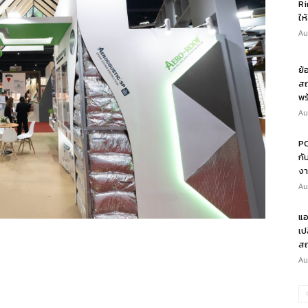
Ri
ให
Au
ย้
สถ
พร
Au
PO
กั
งา
Au
แอ
เป
สถ
Au