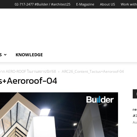
02-717-2477 #Builder / #architect25
E-Magazine
About US
Work with
S
KNOWLEDGE
ัย จาก AERO-ROOF ในงานสถาปนิก’68
ARC26_Content_Tactus+Aeroroof-04
s+Aeroroof-04
re
สว
Au