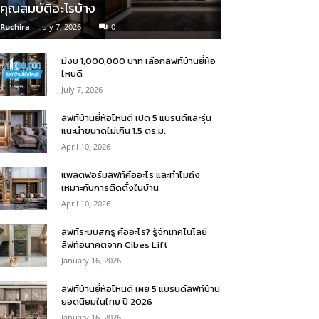
คุณสมบัติอะไรบ้าง
Ruchira
-
July 7, 2026
0
มีงบ 1,000,000 บาท เลือกลิฟท์บ้านยี่ห้อ
ไหนดี
July 7, 2026
ลิฟท์บ้านยี่ห้อไหนดี เปิด 5 แบรนด์และรุ่น
แนะนำขนาดไม่เกิน 1.5 ตร.ม.
April 10, 2026
แพลตฟอร์มลิฟท์คืออะไร และทำไมถึง
เหมาะกับการติดตั้งในบ้าน
April 10, 2026
ลิฟท์ระบบสกรู คืออะไร? รู้จักเทคโนโลยี
ลิฟท์อนาคตจาก Cibes Lift
January 16, 2026
ลิฟท์บ้านยี่ห้อไหนดี เผย 5 แบรนด์ลิฟท์บ้าน
ยอดนิยมในไทย ปี 2026
January 16, 2026