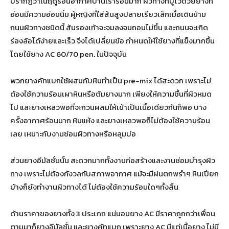
ปรากฏว่าในฤดูร้อนอากาศบ้านเราร้อนมาก ผิวทางที่ปูไว้ด้วยยางที่
อ่อนมีความอ่อนนิ่ม ผู้หญิงที่ใส่ส้นสูงปลายเรียวเล็กเมื่อเดินข้าม
ถนนผิวทางชนิดนี้ ส้นรองเท้าจะจมลงจนถอนไม่ขึ้น และถนนจะเกิด
ร่องล้อได้ง่ายและเร็ว จึงได้เปลี่ยนข้อ กำหนดให้ใช้ยางที่แข็งมากขึ้น
โดยใช้ยาง AC 60/70 pen. ในปัจจุบัน
พวกยางคัทแบกใช้ผสมกับหินทำเป็น pre-mix ได้สะดวก เพราะไม่
ต้องใช้ความร้อนเผาหินหรือต้มยางมาก เพียงให้ความชื้นที่ผิวหมด
ไป และยางเหลวพอที่จะกวนผสมให้เข้าเป็นเนื้อเดียวกันก็พอ บาง
ครั้งอากาศร้อนมาก หินแห้ง และยางเหลวพอก็ไม่ต้องใช้ความร้อน
เลย เหมาะกับงานซ่อมผิวทางหรือหลุมบ่อ
ส่วนยางอีมัลชั่นนั้น สะดวกมากทั้งงานก่อสร้างและงานซ่อมบำรุงผิว
ทาง เพราะไม่ต้องกังวลกับสภาพอากาศ แม้จะมีฝนตกพรำๆ หินเปียก
บ้างก็ยังทำงานผิวทางได้ ไม่ต้องใช้ความร้อนใดๆทั้งสิ้น
ด้านราคาของยางทั้ง 3 ประเภท แน่นอนยาง AC มีราคาถูกกว่าเพื่อน
ตามมาก็ยางอีมัลชั่น และยางคัทแบก เพราะยาง AC มีแต่เนื้อยาง ไม่มี