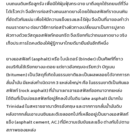
บนถนนดินหรือลูกรัง เพื่อมิให้ฝุ่นฟุ้งกระจาย มาถึงยุคใช้รถยนต์ที่วิ่ง
ได้เร็วกว่า จึงมีการก่อสร้างถนนลาดยางโดยใช้แอสฟัลท์ราดบนหิน
ที่อัดตัวกันแน่น เพื่อให้มีความแข็งแรงและไร้ฝุ่น จึงเป็นที่มาของคำว่า
ถนนราดยาง ต่อมาวิธีการก่อสร้างผิวทางเปลี่ยนมาเป็นการปูลาด
ผิวทางด้วยวัสดุแอสฟัลท์คอนกรีต จึงเรียกกันว่าถนนลาดยาง จริง
เท็จประการใดคงต้องให้ผู้รู้ภาษาไทยดีมายืนยันอีกทีหนึ่ง
ยางแอสฟัลท์ (asphalt) หรือ ไบน์เดอร์ (binder) เป็นศัพท์ที่ชาว
อเมริกันใช้เรียกยางมะตอย แต่ชาวอังกฤษจะเรียกว่า บิทูเมน
(bitumen) เป็นวัสดุที่เกิดในธรรมชาติและเป็นผลพลอยได้จากการก
ลั่นน้ำมัน มีแหล่งกำเนิดจาก 3 แหล่งใหญ่ๆ คือ ในธรรมชาติเป็นหินแอ
สฟัลท์ (rock asphalt) ที่นำมาเผาเอาแอสฟัลท์ออกมาจากแหล่ง
ใต้ดินที่เป็นบ่อแอสฟัลท์อยู่ลึกลงไปในดิน lake asphalt มีมากใน
Trinidad ในสหราชอาณาจักรอังกฤษ และจากการกลั่นน้ำมันดิบ
หลังจากกลั่นเอาเบนซินและดีเซลออกไปที่เหลืออยู่เป็นยางแอสฟัลท์
แข็ง (asphalt cement, AC.) ที่มีความเข้มข้นและแข็ง ต่างกันไปตาม
สภาพของแหล่ง