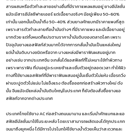
สารผสมหรือตัวทำละลายอย่างอื่นที่มีราคาแพงผสมอยู่ ยางอีมัลชั่น
แม้จะมีสารอีมัลซีฟายเออร์ แต่เนื้อยางจริงๆ มีอยู่เพียง 50-60%
เท่านั้น นอกนั้นเป็นน้ำถึง 50-40% ส่วนยางคัทแบกมีราคาแพงที่สุด
เพราะสารตัวทำละลายคือน้ำมันต่างๆ ที่มีราคาแพง และมีเนื้อยางอยู่
มากด้วย แต่ทั้งหมดก็แปรตามราคาน้ำมันดิบของตลาดโลก เพราะ
ปัจจุบันยางแอสฟัลท์ส่วนมากได้จากการกลั่นน้ำมันเป็นแหล่งใหญ่
แต่น้ำมันดิบบางชนิดหรือจาก บางแหล่งมีพาราฟินผสมอยู่มาก
อย่างเช่น จากประเทศจีน จะกลั่นได้แอสฟัลท์ที่ไม่เหมาะใช้ทำผิวทาง
เพราะพาราฟิน ที่ปนอยู่จะระเหยช้าและเยิ้มตัวอยู่ตลอดเวลา ทำให้ผิว
ทางที่ใช้ยางแอสฟัลท์ที่มีพาราฟินผสมอยู่นั้นเยิ้มตัวไม่แห้ง เมื่อรถวิ่ง
ผ่านจะปูดตัวไม่แน่น ไม่แข็งแรง ต้องรื้อออกก่อสร้างผิวทางใหม่ ดัง
นั้น จีนแม้จะมีแหล่งน้ำมันดิบใหญ่ในประเทศ ก็ยังต้องสั่งซื้อยางแอ
สฟัลท์จากจากต่างประเทศ
ประเทศไทยใช้ยาง AC ก่อสร้างถนนมานาน และเริ่มนำคัทแบกและแอ
สฟัลอีมัลชั่นมาใช้ในระยะหลัง โดยเราสามารถผลิตเองได้ทุกประเภท
จนมาถึงยุคหนึ่ง ได้มีการโปรโมทให้ใช้ยางน้ำด้วยเห็นว่าสะดวกและ