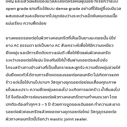
ใหญ่ และมีส่วนผสมของมวลละเอียดหรือหินฝุ่นน้อย ที่เรียกว่าแบบ
open grade แทนที่จะใช้แบบ dense grade อย่างที่ใช้อยู่ซึ่งจะมีมวล
ผสมของส่วนละเอียดมากไปอุดช่องว่างระหว่างเม็ดหินหมดจนเนื้อ
แน่นเรียบ ความฝืดน้อย
ยางหยอดรอยต่อในผิวทางคอนกรีตที่เห็นเป็นยางมะตอยนั้น มิใช่
ยาง AC ธรรมดา แต่เป็นยาง AC สังเคราะห์เพื่อให้มีความเหนียว
ยืดหยุ่น และมีการยึดติดเกาะแน่นดี เพื่อให้ยึดแผ่นผิวคอนกรีต
ระหว่างรอยต่อให้แน่น ป้องกันมิให้น้ำซึมผ่านรอยต่อลงไปยัง
โครงสร้างทางข้างล่างที่เป็นชั้นทรายและลูกรัง ความยืดหยุ่นช่วยให้
มันยืดหดตัวได้ตามการยืดหดของรอยต่อคอนกรีต ไม่เกิดการแตก
ร้าว แต่เมื่อใช้งานไปนานๆ วัสดุยางอุดรอยต่อย่อมเสื่อมคุณภาพ
แข็งและเปราะ ความยืดหยุ่นลดลงไป จะเกิดการแตกร้าว น้ำซึมลงไป
ได้ จึงต้องมีการซ่อมรอยต่อผิวทางคอนกรีตตามกำหนดเวลา โดย
ปกติจะต้องทำทุกๆ 3 – 5 ปี ด้วยการขูดของเดิมออก ทำความสะอาด
รอยต่อผิวคอนกรีตแล้วหยอดยางอุดรอยต่อใหม่ วัสดุอุดรอยต่อ
ผิวทางคอนกรีตนี้เรียกว่า mastic joint sealer.