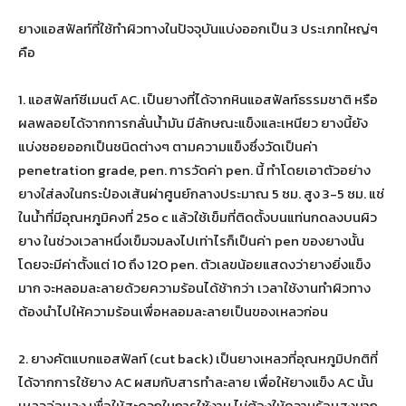
ยางแอสฟัลท์ที่ใช้ทำผิวทางในปัจจุบันแบ่งออกเป็น 3 ประเภทใหญ่ๆ
คือ
1. แอสฟัลท์ซีเมนต์ AC. เป็นยางที่ได้จากหินแอสฟัลท์ธรรมชาติ หรือ
ผลพลอยได้จากการกลั่นน้ำมัน มีลักษณะแข็งและเหนียว ยางนี้ยัง
แบ่งซอยออกเป็นชนิดต่างๆ ตามความแข็งซึ่งวัดเป็นค่า
penetration grade, pen. การวัดค่า pen. นี้ ทำโดยเอาตัวอย่าง
ยางใส่ลงในกระป๋องเส้นผ่าศูนย์กลางประมาณ 5 ซม. สูง 3-5 ซม. แช่
ในน้ำที่มีอุณหภูมิคงที่ 25o c แล้วใช้เข็มที่ติดตั้งบนแท่นกดลงบนผิว
ยาง ในช่วงเวลาหนึ่งเข็มจมลงไปเท่าไรก็เป็นค่า pen ของยางนั้น
โดยจะมีค่าตั้งแต่ 10 ถึง 120 pen. ตัวเลขน้อยแสดงว่ายางยิ่งแข็ง
มาก จะหลอมละลายด้วยความร้อนได้ช้ากว่า เวลาใช้งานทำผิวทาง
ต้องนำไปให้ความร้อนเพื่อหลอมละลายเป็นของเหลวก่อน
2. ยางคัตแบกแอสฟัลท์ (cut back) เป็นยางเหลวที่อุณหภูมิปกติที่
ได้จากการใช้ยาง AC ผสมกับสารทำละลาย เพื่อให้ยางแข็ง AC นั้น
เหลวอ่อนลง เพื่อให้สะดวกในการใช้งาน ไม่ต้องให้ความร้อนสูงมาก