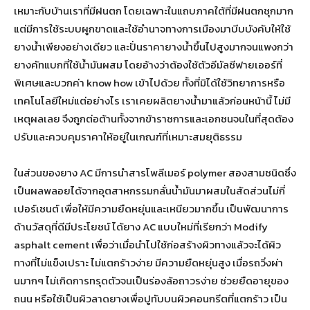
เหมาะกับบ้านเราที่มีฝนตก โดยเฉพาะในแถบภาคใต้ที่มีฝนตกชุกมาก
แต่มีการใช้ระบบผูกขาดและใช้อำนาจทางการเมืองมาบีบบังคับให้ใช้
ยางน้ำเพียงอย่างเดียว และปั่นราคายางน้ำขึ้นไปสูงมากจนแพงกว่า
ยางคัทแบกที่ใช้น้ำมันผสม โดยอ้างว่าต้องใช้ตัวอีมัลซีฟายเออร์ที่
พิเศษและบวกค่า know how เข้าไปด้วย ทั้งที่มิได้ใช้วิทยาการหรือ
เทคโนโลยีใหม่แต่อย่างไร เราเคยผลิตยางน้ำมาแล้วก่อนหน้านี้ ไม่มี
เหตุผลเลย จึงถูกต่อต้านทั้งจากข้าราชการและเอกชนจนในที่สุดต้อง
ปรับและควบคุมราคาให้อยู่ในเกณฑ์ที่เหมาะสมยุติธรรม
ในส่วนของยาง AC มีการนำสารโพลีเมอร์ polymer สองสามชนิดซึ่ง
เป็นผลพลอยได้จากอุตสาหกรรมกลั่นน้ำมันมาผสมในสัดส่วนไม่กี่
เปอร์เซนต์ เพื่อให้มีความยืดหยุ่นและเหนียวมากขึ้น เป็นพัฒนาการ
ด้านวัสดุที่ดีมีประโยชน์ ได้ยาง AC แบบใหม่ที่เรียกว่า Modify
asphalt cement เพื่อว่าเมื่อนำไปใช้ก่อสร้างผิวทางแล้วจะได้ผิว
ทางที่ไม่แข็งเปราะ ไม่แตกร้าวง่าย มีความยืดหยุ่นสูง เมื่อรถวิ่งผ่า
นมากๆ ไม่เกิดการทรุดตัวจนเป็นร่องล้อถาวรง่าย ช่วยยืดอายุของ
ถนน หรือใช้เป็นผิวลาดยางเพื่อปูทับบนผิวคอนกรีตที่แตกร้าว เป็น