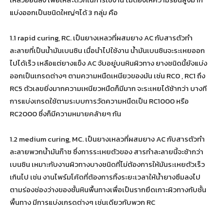
แบ่งออกเป็นชนิดใหญ่ๆได้ 3 กลุ่ม คือ
1.1 rapid curing, RC. เป็นยางเหลวที่ผสมยาง AC กับสารตัวทำ
ละลายที่เป็นน้ำมันเบนซิน เมื่อนำไปใช้งาน น้ำมันเบนซินจะระเหยออก
ไปได้เร็ว เหลือแต่ยางแข็ง AC จับอยู่บนหินผิวทาง ยางชนิดนี้ยังแบ่ง
ออกเป็นเกรดต่างๆ ตามความหนืดเหนียวของมัน เช่น RC0 , RC1 ถึง
RC5 ตัวเลขยิ่งมากความเหนียวหนืดก็มีมาก จะระเหยได้ช้ากว่า บางที
การแบ่งเกรดใช้ตามระบบการวัดความหนืดเป็น RC1000 หรือ
RC2000 ซึ่งก็มีความหมายคล้ายๆ กัน
1.2 medium curing, MC. เป็นยางเหลวที่ผสมยาง AC กับสารตัวทำ
ละลายพวกน้ำมันก๊าซ ซึ่งการระเหยตัวของ สารทำละลายนี้จะช้ากว่า
เบนซิน เหมาะกับงานผิวทางบางชนิดที่ไม่ต้องการให้มันระเหยตัวเร็ว
เกินไป เช่น งานไพร์มโค้ดที่ต้องการทิ้งระยะเวลาให้น้ำยางซึมลงไป
ตามร่องช่องว่างของชั้นหินพื้นทางเพื่อเป็นรากยึดเกาะผิวทางกับชั้น
พื้นทาง มีการแบ่งเกรดต่างๆ เช่นเดียวกับพวก RC