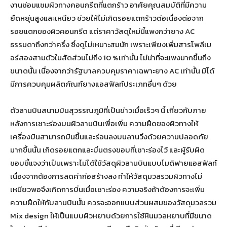
งานซ่อมแซมผิวทางคอนกรีตที่แตกร้าว อาศัยคุณสมบัติที่มีความ
ยืดหยุ่นสูงและเหนียว ช่วยให้ไม่เกิดรอยแตกร้าวต่อเนื่องต่อจาก
รอยแตกของผิวคอนกรีต แต่ราคาวัสดุใหม่นี้แพงกว่ายาง AC
ธรรมดาถึงกว่าครึ่ง ซึ่งดูไม่เหมาะสมนัก เพราะเพียงเพิ่มสารโพลีเม
อร์สองสามตัวในสัดส่วนไม่ถึง 10 %เท่านั้น ไม่น่าที่จะแพงมากขึ้นถึง
ขนาดนั้น เนื่องจากว่ารัฐบาลควบคุมราคาเฉพาะยาง AC เท่านั้น มิได้
มีการควบคุมผลิตภัณฑ์ยางแอสฟัลท์ประเภทอื่นๆ ด้วย
ตัวลานบินสนามบินสุวรรณภูมิที่เป็นข่าวเมื่อเร็วๆ นี้ เกี่ยวกับภาย
หลังการเซาะร่องบนผิวลานบินเพื่อเพิ่ม ความฝืดของผิวทางให้
เครื่องบินสามารถบินขึ้นและร่อนลงบนลานวิ่งด้วยความปลอดภัย
มากขึ้นนั้น เกิดรอยแตกและบิ่นตรงขอบที่เซาะร่องไว้ และผู้รับผิด
ชอบชี้แจงว่าเป็นเพราะไม่ได้ใช้วัสดุผิวลานบินแบบโมดิฟายแอสฟัลท์
เนื่องจากต้องการลดค่าก่อสร้างลง ทำให้วัสดุมวลรวมผิวทางไม่
เหนียวพอจึงเกิดการบิ่นเมื่อเซาะร่อง ความจริงถ้าต้องการจะเพิ่ม
ความฝืดให้กับลานบินนั้น ควรจะออกแบบส่วนผสมของวัสดุมวลรวม
Mix design ให้เป็นแบบผิวหยาบด้วยการใช้หินมวลหยาบที่มีขนาด