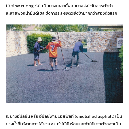
1.3 slow curing, SC. เป็นยางเหลวที่ผสมยาง AC กับสารตัวทำ
ละลายพวกน้ำมันดีเซล ซึ่งการระเหยตัวยิ่งช้ามากกว่าสองตัวแรก
3. ยางอีมัลชั่น หรือ อีมัลซีฟายแอสฟัลท์ (emulsified asphalt) เป็น
ยางน้ำที่ได้จากการใช้ยาง AC ทำให้มันร้อนและทำให้แตกตัวออกเป็น