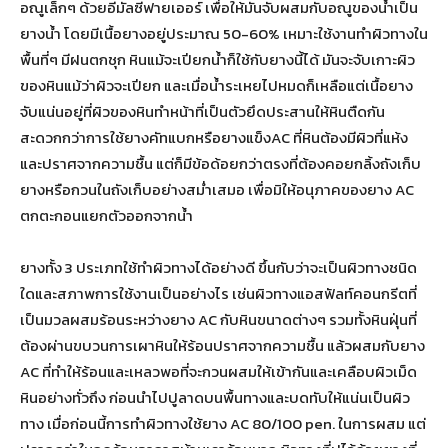
อณูเล็กๆ ด้วยอีมัลซีฟายเออร์ เพื่อให้มันจับผสมกับอณูของน้ำเป็น
ยางน้ำ โดยมีเนื้อยางอยู่ประมาณ 50-60% เหมาะใช้งานทำผิวทางใน
พื้นที่ๆ มีฝนตกชุก หินแม้จะเปียกน้ำก็ใช้กับยางนี้ได้ มันจะจับเกาะผิว
ของหินแม้ว่าผิวจะเปียก และเมื่อน้ำระเหยไปหมดก็เหลือแต่เนื้อยาง
จับแน่นอยู่ที่ผิวของหินทำหน้าที่เป็นตัวยึดประสานให้หินตืดกัน
สะดวกกว่าการใช้ยางคัทแบกหรือยางแข็งAC ที่หินต้องมีผิวที่แห้ง
และปราศจากความชื้น แต่ก็มีข้อด้อยกว่าตรงที่ต้องคอยกลิ้งถังเก็บ
ยางหรือกวนในถังเก็บอย่างสม่ำเสมอ เพื่อมิให้อนุภาคของยาง AC
ตกตะกอนแยกตัวออกจากน้ำ
ยางทั้ง 3 ประเภทใช้ทำผิวทางได้อย่างดี ขึ้นกับว่าจะเป็นผิวทางชนิด
ใดและสภาพการใช้งานเป็นอย่างไร เช่นผิวทางแอสฟัลท์คอนกรีตที่
เป็นมวลผสมร้อนระหว่างยาง AC กับหินขนาดต่างๆ รวมทั้งหินฝุ่นที่
ต้องผ่านขบวนการเผาหินให้ร้อนปราศจากความชื้น แล้วผสมกับยาง
AC ที่ทำให้ร้อนและเหลวพอที่จะกวนผสมให้เข้ากันและเคลือบผิวเม็ด
หินอย่างทั่วถึง ก่อนนำไปปูลาดบนพื้นทางและบดทับให้แน่นเป็นผิว
ทาง เมื่อก่อนนี้การทำผิวทางใช้ยาง AC 80/100 pen. ในการผสม แต่