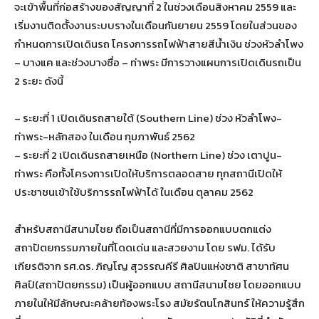
จะเข้าพื้นที่ก่อสร้างของสัญญาที่ 2 ในช่วงเดือนสิงหาคม 2559 และ
เริ่มงานติดตั้งงานระบบรางในเดือนกันยายน 2559 โดยในส่วนของ
กำหนดการเปิดเดินรถ โครงการรถไฟฟ้าสายสีน้ำเงิน ช่วงหัวลำโพง
– บางแค และช่วงบางซื่อ – ท่าพระ มีการวางแผนการเปิดเดินรถเป็น
2 ระยะ ดังนี้
– ระยะที่ 1 เปิดเดินรถสายใต้ (Southern Line) ช่วง หัวลำโพง-
ท่าพระ-หลักสอง ในเดือน กุมภาพันธ์ 2562
– ระยะที่ 2 เปิดเดินรถสายเหนือ (Northern Line) ช่วง เตาปูน-
ท่าพระ คือทั้งโครงการเปิดให้บริการตลอดสาย ทุกสถานีเปิดให้
ประชาชนเข้าใช้บริการรถไฟฟ้าได้ ในเดือน ตุลาคม 2562
สำหรับสถานีสนามไชย ถือเป็นสถานีที่มีการออกแบบตกแต่ง
สถาปัตยกรรมภายในที่โดดเด่น และสวยงาม โดย รฟม. ได้รับ
เกียรติจาก รศ.ดร. ภิญโญ สุวรรณคีรี ศิลปินแห่งชาติ สาขาทัศน
ศิลป์(สถาปัตยกรรม) เป็นผู้ออกแบบ สถานีสนามไชย โดยออกแบบ
ภายในให้มีลักษณะคล้ายท้องพระโรง สมัยรัตนโกสินทร์ ให้ความรู้สึก