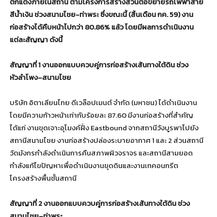
ตกแต่งภายในสถานี ตามโครงการสร้างส่วนต่อขยายรถไฟฟ้าสาย
สีน้ำเงิน ช่วงสนามไชย-ท่าพระ ซึ่งขณะนี้ (สิ้นเดือน กค. 59) งาน
ก่อสร้างได้คืบหน้าไปกว่า 80.86% แล้ว โดยมีผลการดำเนินงาน
แต่ละสัญญา ดังนี้
สัญญาที่ 1 งานออกแบบควบคู่การก่อสร้างเส้นทางใต้ดิน ช่วง
หัวลำโพง–สนามไชย
บริษัท อิตาเลียนไทย ดีเวล๊อปเมนต์ จำกัด (มหาชน) ได้ดำเนินงาน
โดยมีความก้าวหน้าเท่ากับร้อยละ 87.60 มีงานก่อสร้างที่สำคัญ
ได้แก่ งานขุดเจาะอุโมงค์ฝั่ง Eastbound จากสถานีวังบูรพาไปยัง
สถานีสนามไชย งานก่อสร้างปล่องระบายอากาศ 1 และ 2 ส่วนสถานี
วัดมังกรกำลังดำเนินการคืนสภาพผิวจราจร และสถานีสามยอด
กำลังแก้ไขปัญหาเพื่อดำเนินงานขุดดินและงานเทคอนกรีต
โครงสร้างพื้นชั้นสถานี
สัญญาที่ 2 งานออกแบบควบคู่การก่อสร้างเส้นทางใต้ดิน ช่วง
สนามไชย–ท่าพระ