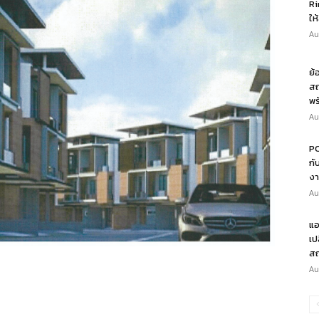
Ri
ให
Au
ย้
สถ
พร
Au
PO
กั
งา
Au
แอ
เป
สถ
Au