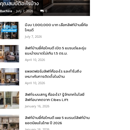
คุณสมบัติอะไรบ้าง
Ruchira
-
July 7, 2026
0
มีงบ 1,000,000 บาท เลือกลิฟท์บ้านยี่ห้อ
ไหนดี
July 7, 2026
ลิฟท์บ้านยี่ห้อไหนดี เปิด 5 แบรนด์และรุ่น
แนะนำขนาดไม่เกิน 1.5 ตร.ม.
April 10, 2026
แพลตฟอร์มลิฟท์คืออะไร และทำไมถึง
เหมาะกับการติดตั้งในบ้าน
April 10, 2026
ลิฟท์ระบบสกรู คืออะไร? รู้จักเทคโนโลยี
ลิฟท์อนาคตจาก Cibes Lift
January 16, 2026
ลิฟท์บ้านยี่ห้อไหนดี เผย 5 แบรนด์ลิฟท์บ้าน
ยอดนิยมในไทย ปี 2026
January 16, 2026