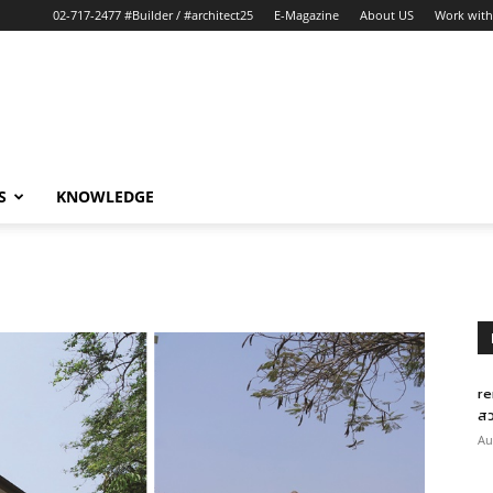
02-717-2477 #Builder / #architect25
E-Magazine
About US
Work with
S
KNOWLEDGE
re
สว
Au