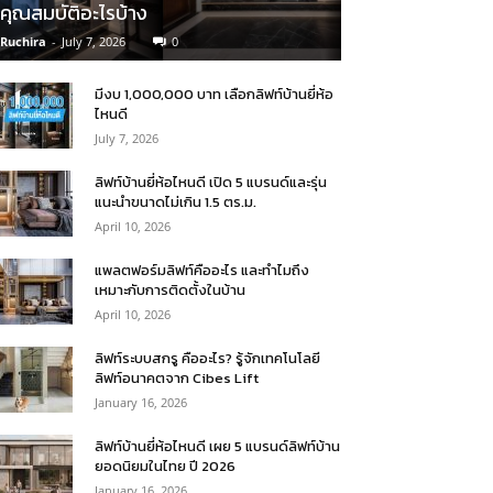
คุณสมบัติอะไรบ้าง
Ruchira
-
July 7, 2026
0
มีงบ 1,000,000 บาท เลือกลิฟท์บ้านยี่ห้อ
ไหนดี
July 7, 2026
ลิฟท์บ้านยี่ห้อไหนดี เปิด 5 แบรนด์และรุ่น
แนะนำขนาดไม่เกิน 1.5 ตร.ม.
April 10, 2026
แพลตฟอร์มลิฟท์คืออะไร และทำไมถึง
เหมาะกับการติดตั้งในบ้าน
April 10, 2026
ลิฟท์ระบบสกรู คืออะไร? รู้จักเทคโนโลยี
ลิฟท์อนาคตจาก Cibes Lift
January 16, 2026
ลิฟท์บ้านยี่ห้อไหนดี เผย 5 แบรนด์ลิฟท์บ้าน
ยอดนิยมในไทย ปี 2026
January 16, 2026