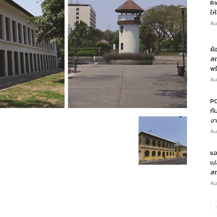
Ri
ให
Au
ย้
สถ
พร
Au
PO
กั
งา
Au
แอ
เป
สถ
Au