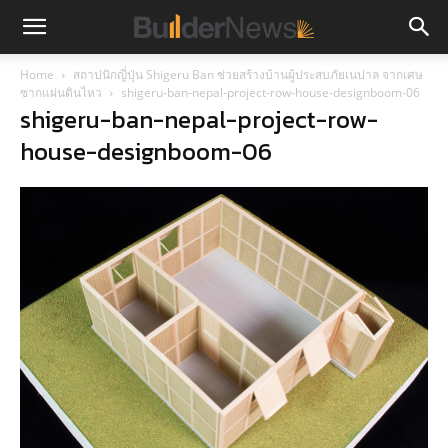
Home
สถาปนิกญี่ปุ่น Shigeru Ban ช่วยสร้างบ้านผู้ประสบภัยเนปาล จากเศษ
ซากแผ่นดินไหว
shigeru-ban-nepal-project-row-house-designboom-06
shigeru-ban-nepal-project-row-
house-designboom-06