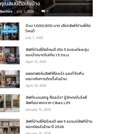
คุณสมบัติอะไรบ้าง
Ruchira
-
July 7, 2026
0
มีงบ 1,000,000 บาท เลือกลิฟท์บ้านยี่ห้อ
ไหนดี
July 7, 2026
ลิฟท์บ้านยี่ห้อไหนดี เปิด 5 แบรนด์และรุ่น
แนะนำขนาดไม่เกิน 1.5 ตร.ม.
April 10, 2026
แพลตฟอร์มลิฟท์คืออะไร และทำไมถึง
เหมาะกับการติดตั้งในบ้าน
April 10, 2026
ลิฟท์ระบบสกรู คืออะไร? รู้จักเทคโนโลยี
ลิฟท์อนาคตจาก Cibes Lift
January 16, 2026
ลิฟท์บ้านยี่ห้อไหนดี เผย 5 แบรนด์ลิฟท์บ้าน
ยอดนิยมในไทย ปี 2026
January 16, 2026