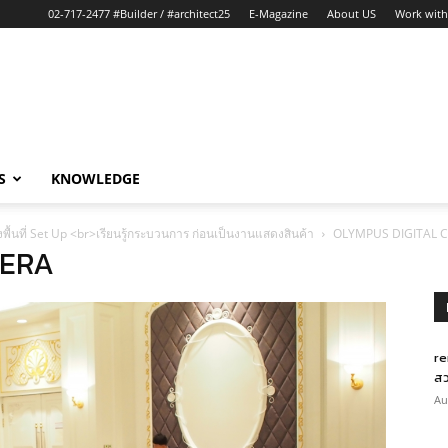
02-717-2477 #Builder / #architect25
E-Magazine
About US
Work with
S
KNOWLEDGE
พื้นที่ Set Up <br>เรียนรู้กระบวนการ ก่อนเป็นงานแสดงสินค้า
OLYMPUS DIGITAL 
MERA
re
สว
Au