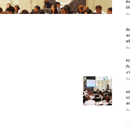
Ri
ให
Au
ย้
สถ
พร
Au
PO
กั
งา
Au
แอ
เป
สถ
Au