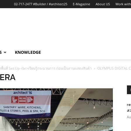
02-717-2477 #Builder / #architect25
E-Magazine
About US
Work with
S
KNOWLEDGE
พื้นที่ Set Up <br>เรียนรู้กระบวนการ ก่อนเป็นงานแสดงสินค้า
OLYMPUS DIGITAL 
MERA
re
สว
Au