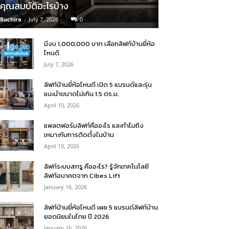
คุณสมบัติอะไรบ้าง
Ruchira
-
July 7, 2026
0
มีงบ 1,000,000 บาท เลือกลิฟท์บ้านยี่ห้อ
ไหนดี
July 7, 2026
ลิฟท์บ้านยี่ห้อไหนดี เปิด 5 แบรนด์และรุ่น
แนะนำขนาดไม่เกิน 1.5 ตร.ม.
April 10, 2026
แพลตฟอร์มลิฟท์คืออะไร และทำไมถึง
เหมาะกับการติดตั้งในบ้าน
April 10, 2026
ลิฟท์ระบบสกรู คืออะไร? รู้จักเทคโนโลยี
ลิฟท์อนาคตจาก Cibes Lift
January 16, 2026
ลิฟท์บ้านยี่ห้อไหนดี เผย 5 แบรนด์ลิฟท์บ้าน
ยอดนิยมในไทย ปี 2026
January 16, 2026