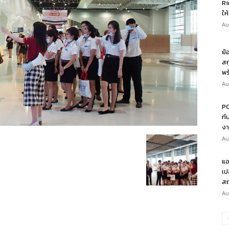
Ri
ให
Au
ย้
สถ
พร
Au
PO
กั
งา
Au
แอ
เป
สถ
Au