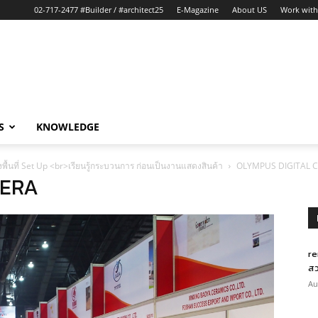
02-717-2477 #Builder / #architect25
E-Magazine
About US
Work with
S
KNOWLEDGE
พื้นที่ Set Up <br>เรียนรู้กระบวนการ ก่อนเป็นงานแสดงสินค้า
OLYMPUS DIGITAL 
MERA
re
สว
Au