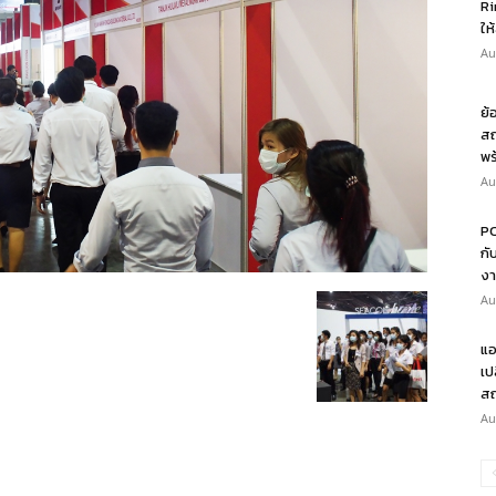
Ri
ให
Au
ย้
สถ
พร
Au
PO
กั
งา
Au
แอ
เป
สถ
Au