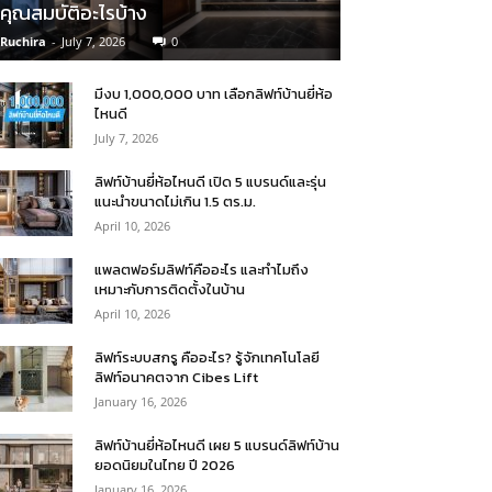
คุณสมบัติอะไรบ้าง
Ruchira
-
July 7, 2026
0
มีงบ 1,000,000 บาท เลือกลิฟท์บ้านยี่ห้อ
ไหนดี
July 7, 2026
ลิฟท์บ้านยี่ห้อไหนดี เปิด 5 แบรนด์และรุ่น
แนะนำขนาดไม่เกิน 1.5 ตร.ม.
April 10, 2026
แพลตฟอร์มลิฟท์คืออะไร และทำไมถึง
เหมาะกับการติดตั้งในบ้าน
April 10, 2026
ลิฟท์ระบบสกรู คืออะไร? รู้จักเทคโนโลยี
ลิฟท์อนาคตจาก Cibes Lift
January 16, 2026
ลิฟท์บ้านยี่ห้อไหนดี เผย 5 แบรนด์ลิฟท์บ้าน
ยอดนิยมในไทย ปี 2026
January 16, 2026