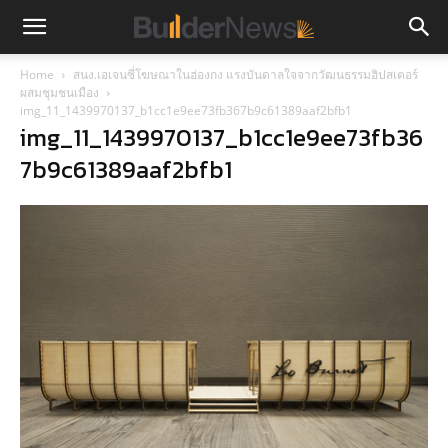
Home
สนง.เอเจนซี่โฆษณาในฮ่องกง แรงบันดาลใจจากวัฒนธรรมฮิปสเตอร์
ผสมชุมชนเมือง
img_11_1439970137_b1cc1e9ee73fb367b9c61389aaf2bfb1
img_11_1439970137_b1cc1e9ee73fb36
7b9c61389aaf2bfb1