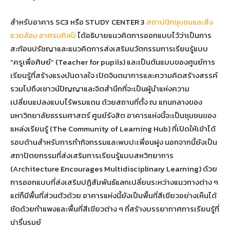
สำหรับอาคาร SC3 หรือ STUDY CENTER 3
สถาปนิกชุมชนและสิ่ง
แวดล้อม อาศรมศิลป์
ได้อธิบายแนวคิดการออกแบบไว้ว่าเป็นการ
สะท้อนปรัชญาและแนวคิดการส่งเสริมนวัตกรรมการเรียนรู้แบบ
“ครูเพื่อศิษย์” (Teacher for pupils) และเป็นต้นแบบของศูนย์การ
เรียนรู้ที่สร้างแรงบันดาลใจ เปิดจินตนาการและความคิดสร้างสรรค์
รวมไปถึงเชาวน์ปัญญาและจิตสำนึกที่จะเป็นผู้นำแห่งความ
เปลี่ยนแปลงแบบไร้พรมแดน ด้วยสถานที่ตั้ง ณ แกนกลางของ
มหาวิทยาลัยธรรมศาสตร์ ศูนย์รังสิต อาคารแห่งนี้จะเป็นชุมชนของ
แหล่งเรียนรู้ (The Community of Learning Hub) ที่เปิดให้เข้าได้
รอบด้านสำหรับการทำกิจกรรมและพบปะเพื่อนฝูง นอกจากนี้ยังเป็น
สถาปัตยกรรมที่ส่งเสริมการเรียนรู้แบบสหวิทยาการ
(Architecture Encourages Multidisciplinary Learning) ด้วย
การออกแบบที่ส่งเสริมปฏิสัมพันธ์แลกเปลี่ยนระหว่างแนวทางต่าง ๆ
แต่ก็มีพื้นที่ส่วนตัวด้วย อาคารแห่งนี้ยังเป็นพื้นที่สีเขียวอย่างเห็นได้
ชัดด้วยกำแพงและพื้นที่สีเขียวต่าง ๆ ที่สร้างบรรยากาศการเรียนรู้ที่
น่ารื่นรมย์