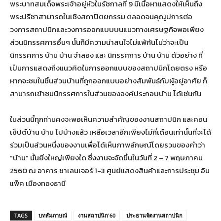
พระบาทสมเด็จพระเจ้าอยู่หัวในรัชกาลที่ 9 มีเนื้อหาแสดงให้เห็นถึง
พระปรีชาสามารถในเชิงสถาปัตยกรรม ตลอดจนคุณูปการต่อ
วงการสถาปนิกและวงการออกแบบบนแนวทางเศรษฐกิจพอเพียง
ส่วนนิทรรศการอื่นๆ นั้นก็มีความน่าสนใจไม่แพ้กันไม่ว่าจะเป็น
นิทรรศการ บ้าน บ้าน จำลอง และ นิทรรศการ บ้าน บ้าน ตัวอย่าง ที่
เป็นการแสดงถึงแนวคิดในการออกแบบของสถาปนิกโดยตรง หรือ
หากจะชมในชิ้นส่วนบ้านที่ถูกออกแบบอย่างสัมพันธ์กับผู้อยู่อาศัย ก็
สามารถเข้าชมนิทรรศการในส่วนขององค์ประกอบบ้าน ได้เช่นกัน
ในส่วนนี้ทุกท่านคงจะพอเห็นความสำคัญของงานสถาปนิก และคอน
เซ็ปต์บ้าน บ้าน ไปบ้างแล้ว เหลือเวลาอีกเพียงไม่กี่เดือนเท่านั้นที่จะได้
ร่วมเป็นส่วนหนึ่งของงานเพื่อได้เห็นภาพลักษณ์โดยรวมของคำว่า
“บ้าน” นั้นยิ่งใหญ่เพียงใด ซึ่งงานจะจัดขึ้นในวันที่ 2 – 7 พฤษภาคม
2560 ณ อาคาร ชาเลนเจอร์ 1-3 ศูนย์แสดงสินค้าและการประชุม อิม
แพ็ค เมืองทองธานี
TAGS
บทสัมภาษณ์
งานสถาปนิก'60
ประธานจัดงานสถาปนิก