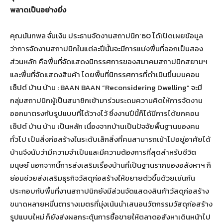
พลาดเป็นอย่างยิ่ง
คุณนันทพล จั่นเงิน ประธานจัดงานสถาปนิก’60 ได้เปิดเผยข้อมูล
ว่าการจัดงานสถาปนิกในแต่ละปีนั้นจะมีการแบ่งพื้นที่ออกเป็นสอง
ส่วนหลัก คือพื้นที่จัดแสดงนิทรรศการของสมาคมสถาปนิกสยามฯ
และพื้นที่จัดแสดงสินค้า โดยพื้นที่นิทรรศการที่ดำเนินขึ้นบนคอน
เซ็ปต์ บ้าน บ้าน : BAAN BAAN “Reconsidering Dwelling” จะมี
กลุ่มสถาปนิกผู้เป็นสมาชิกเข้ามาร่วมระดมความคิดให้การจัดงาน
ออกมาตรงกับรูปแบบที่ได้วางไว้ ซึ่งงานปีนี้ก็ได้มีการได้ยกคอน
เซ็ปต์ บ้าน บ้าน เป็นหลัก เนื่องจากบ้านเป็นปัจจัยพื้นฐานของคน
ทั่วไป เป็นสิ่งก่อสร้างในระดับเล็กสิ่งที่คนสามารถเข้าไปอยู่อาศัยได้
บ้านจึงนับว่ามีความจำเป็นและมีความต้องการที่สุดสำหรับชีวิต
มนุษย์ นอกจากนี้การส่งเสริมเรื่องบ้านที่เป็นฐานรากของอสังหาฯ ก็
ย่อมช่วยส่งเสริมธุรกิจวัสดุก่อสร้างให้ขยายตัวขึ้นด้วยเช่นกัน
ประกอบกับพื้นที่งานสถาปนิกยังมีส่วนจัดแสดงสินค้าวัสดุก่อสร้าง
ขนาดหลายหมื่นตารางเมตรที่มุ่งเน้นนำเสนอนวัตกรรมวัสดุก่อสร้าง
รูปแบบใหม่ ก็ยังส่งผลกระตุ้นการซื้อขายให้ตลาดอสังหาเดินหน้าไป