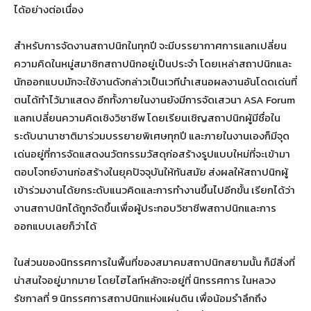
ได้อย่างต่อเนื่อง
สำหรับการจัดงานสถาปนิกในทุกปี จะมีบรรยากาศการแลกเปลี่ยน
ความคิดในหมู่สมาชิกสถาปนิกอยู่เป็นประจำ โดยเหล่าสถาปนิกและ
นักออกแบบมักจะใช้งานดังกล่าวเป็นเวทีนำเสนอผลงานอันโดดเด่นที่
ตนได้ทำไว้มาแสดง อีกทั้งภายในงานยังมีการจัดเสวนา ASA Forum
แลกเปลี่ยนความคิดเชิงวิชาชีพ โดยเรียนเชิญสถาปนิกผู้มีชื่อใน
ระดับนานาชาติมาร่วมบรรยายพิเศษทุกปี และภายในงานเองก็มีจุด
เด่นอยู่ที่การจัดแสดงนวัตกรรมวัสดุก่อสร้างรูปแบบใหม่ที่จะเข้ามา
ตอบโจทย์งานก่อสร้างในยุคปัจจุบันให้ทันสมัย ส่งผลให้สถาปนิกผู้
เข้าร่วมงานได้ยกระดับแนวคิดและการทำงานขึ้นไปอีกขั้น เรียกได้ว่า
งานสถาปนิกได้ถูกจัดขึ้นเพื่อผู้ประกอบวิชาชีพสถาปนิกและการ
ออกแบบเลยก็ว่าได้
ในส่วนของนิทรรศการในพื้นที่ของสมาคมสถาปนิกสยามนั้น ก็มีสิ่งที่
น่าสนใจอยู่มากมาย โดยไฮไลท์หลักจะอยู่ที่ นิทรรศการ ในหลวง
รัชกาลที่ 9 นิทรรศการสถาปนิกแห่งแผ่นดิน เพื่อน้อมรำลึกถึง