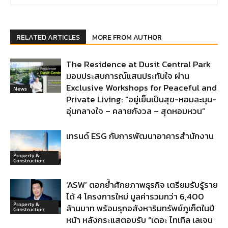
RELATED ARTICLES
MORE FROM AUTHOR
The Residence at Dusit Central Park
มอบประสบการณ์แสนประทับใจ ผ่าน
Exclusive Workshops for Peaceful and
News
Private Living: “อยู่เย็นเป็นสุข-หอมละมุน-
อุ่นกลางใจ – คลายกังวล – สุดหอมหวน”
เทรนด์ ESG กับการพัฒนาอาคารสำนักงาน
Property &
Construction
‘ASW’ ตอกย้ำศักยภาพธุรกิจ เตรียมรับรู้ราย
ได้ 4 โครงการใหม่ มูลค่ารวมกว่า 6,400
Property &
ล้านบาท พร้อมรุกอสังหาริมทรัพย์ภูเก็ตในปี
Construction
หน้า หลังกระแสตอบรับ “เดอะ ไทเทิล เลเจน