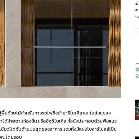
เป
สถ
Au
พื้นด้วยไม้สำหรับทางรถไฟซึ่งนำมารีไซเคิล และในส่วนของ
าได้ง่ายตามท้องถิ่น หรืออิฐรีไซเคิล ทั้งยังประกอบด้วยพืชแนว
คาสีเขียวปิดทับด้านบนสุดของอาคาร รวมทั้งมีแผงโซลาร์เซลล์เป็น
ริเวณโดยรอบ