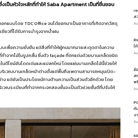
่งเป็นหัวใจหลักที่ทำให้ Saba Apartment เป็นที่ชื่นชอบ
re
สว
ออกแบบโดย TDC Office จนได้ออกมาเป็นอาคารที่เกิดจากวัสดุ
Au
่สีเขียวที่ได้รับการบำรุงจากน้ำฝน
Ri
ให
บบเพื่อความยั่งยืน แต่สิ่งที่ทำให้ผู้คนมากมายสะดุดตาในความ
Au
่ทำจากไม้ในรูปคลื่น ซึ่งตัว façade ที่ตกแต่งด้วยบานเกล็ดชนิด
ุดตาในดีไซน์อันโดดเด่นและแปลกใหม่ โดยแผ่นบานเกล็ดไม้นี้ช่วยให้
ย้
ึ่งบริเวณบานเกล็ดหน้าต่างตั้งแต่พื้นถึงเพดานสามารถหมุนเปิด-
สถ
่าง แต่ยังเป็นประโยชน์ทางด้านความเป็นส่วนตัวอีกด้วย โดย
พร
วณระเบียงที่ทำจากกระจกสองชั้นจะเป็นตัวช่วยชั้นดีที่ปรับให้
Au
PO
กั
งา
Au
แอ