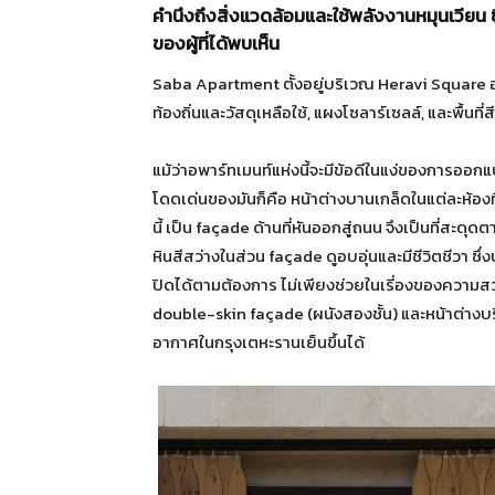
คำนึงถึงสิ่งแวดล้อมและใช้พลังงานหมุนเวียน ซึ
ของผู้ที่ได้พบเห็น
Saba Apartment ตั้งอยู่บริเวณ Heravi Square 
ท้องถิ่นและวัสดุเหลือใช้, แผงโซลาร์เซลล์, และพื้นที
แม้ว่าอพาร์ทเมนท์แห่งนี้จะมีข้อดีในแง่ของการออกแ
โดดเด่นของมันก็คือ หน้าต่างบานเกล็ดในแต่ละห้องที
นี้ เป็น façade ด้านที่หันออกสู่ถนน จึงเป็นที่สะด
หินสีสว่างในส่วน façade ดูอบอุ่นและมีชีวิตชีวา ซ
ปิดได้ตามต้องการ ไม่เพียงช่วยในเรี่องของความสว
double-skin façade (ผนังสองชั้น) และหน้าต่างบริเ
อากาศในกรุงเตหะรานเย็นขึ้นได้