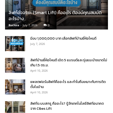
ลิฟท์อัจฉริยะ (Smart Lift) คืออะไร ต้องมีคุณสมบัติ
อะไรบ้าง
Ruchira
-
July 7, 2026
0
มีงบ 1,000,000 บาท เลือกลิฟท์บ้านยี่ห้อไหนดี
July 7, 2026
ลิฟท์บ้านยี่ห้อไหนดี เปิด 5 แบรนด์และรุ่นแนะนำขนาดไม่
เกิน 1.5 ตร.ม.
April 10, 2026
แพลตฟอร์มลิฟท์คืออะไร และทำไมถึงเหมาะกับการติด
ตั้งในบ้าน
April 10, 2026
ลิฟท์ระบบสกรู คืออะไร? รู้จักเทคโนโลยีลิฟท์อนาคต
จาก Cibes Lift