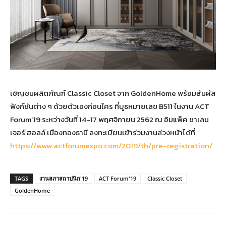
เชิญชมผลิตภัณฑ์ Classic Closet จาก GoldenHome พร้อมสัมผัส
ฟังก์ชันต่าง ๆ ด้วยตัวเองก่อนใคร ที่บูธหมายเลข B511 ในงาน ACT
Forum’19 ระหว่างวันที่ 14-17 พฤศจิกายน 2562 ณ อิมแพ็ค ชาเลน
เจอร์ ฮอลล์ เมืองทองธานี ลงทะเบียนเข้าร่วมงานล่วงหน้าได้ที่
https://www.actforumexpo.com/2019/th/pre-registration/
TAGS
งานสภาสถาปนิก'19
ACT Forum'19
Classic Closet
GoldenHome