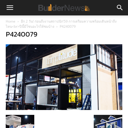
Home
อีก 2 วัน! ก่อนถึงงานสถาปนิก’59 การเตรียมความพร้อมเดินหน้าถึง
ไหน<br>ปีนี้มีโซนอะไรให้ชมบ้าง
P4240079
P4240079