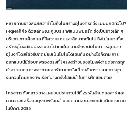
หลายท่านอาจสงสัยว่าทำไมถึงไม่สร้างอุโมงค์รถวิ่งแบบปกติทั่วไป?
เหตุผลก็คือ ด้วยลักษณะภูมิประเทศแบบฟยอร์ด ซึ่งเป็นอ่าวเล็ก ๆ
บริเวณชายฝั่งทะเล ที่มีความแคบและลึกมากเกินไป จึงไม่เหมาะที่จะ
สร้างอุโมงค์แบบธรรมดาได้ และในความลึกระดับไมล์ การขุดเจาะ
อุโมงค์โดยใช้วิธีปกติย่อมเป็นไปไม่ได้เช่นกัน อย่างไรก็ตาม การ
ออกแบบนี้มีข้อบกพร่องตรงที่ โครงสร้างของอุโมงค์ง่ายต่อการถูก
ทำลายจากสภาพอากาศเลวร้าย และยังเสี่ยงอันตรายจากการถูก
รบกวนโดยกองทัพเรือที่บางครั้งใช้แม่น้ำในการฝึกซ้อมด้วย
โครงการดังกล่าว วางแผนงบประมาณไว้ที่ 25 พันล้านดอลลาร์ และ
คาดว่าจะเสร็จสมบูรณ์พร้อมอำนวยความสะดวกแก่นักเดินทางภาย
ในปีคศ. 2035