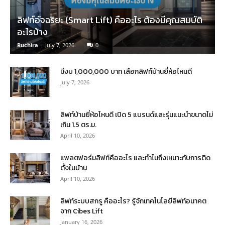
ลิฟท์อัจฉริยะ (Smart Lift) คืออะไร ต้องมีคุณสมบัติ
อะไรบ้าง
Ruchira
-
July 7, 2026
0
มีงบ 1,000,000 บาท เลือกลิฟท์บ้านยี่ห้อไหนดี
July 7, 2026
ลิฟท์บ้านยี่ห้อไหนดี เปิด 5 แบรนด์และรุ่นแนะนำขนาดไม่
เกิน 1.5 ตร.ม.
April 10, 2026
แพลตฟอร์มลิฟท์คืออะไร และทำไมถึงเหมาะกับการติด
ตั้งในบ้าน
April 10, 2026
ลิฟท์ระบบสกรู คืออะไร? รู้จักเทคโนโลยีลิฟท์อนาคต
จาก Cibes Lift
January 16, 2026