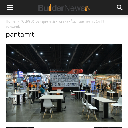
Home
(CLIP) เชิญชมบูธจระเข้ – Jorakay ในงานสภาสถาปนิก’19
pantamit
pantamit