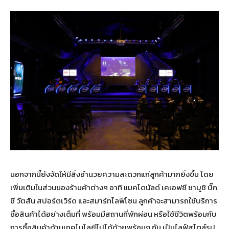
นอกจากนี้ยังจัดให้มีสิ่งอำนวยความสะดวกแก่ลูกค้ามากยิ่งขึ้น โดย
เพิ่มเติมในส่วนของร้านค้าต่างๆ อาทิ แมคโดนัลด์ เคเอฟซี ชาบูชิ บิ๊ก
ซี วัตสัน สปอร์ตเวิร์ด และสมาร์ทไลฟ์โซน ลูกค้าจะสามารถใช้บริการ
ซื้อสินค้าได้อย่างเต็มที่ พร้อมมีสถานที่พักผ่อน หรือใช้ชีวิตพร้อมกับ
การซื้อสินค้าด้านเทคโนโลยีไปได้ด้วยพร้อมๆ กัน เป็นไลฟ์สไตล์รูป