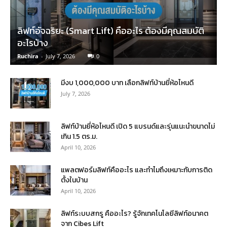
ลิฟท์อัจฉริยะ (Smart Lift) คืออะไร ต้องมีคุณสมบัติ
อะไรบ้าง
Ruchira
-
July 7, 2026
0
มีงบ 1,000,000 บาท เลือกลิฟท์บ้านยี่ห้อไหนดี
July 7, 2026
ลิฟท์บ้านยี่ห้อไหนดี เปิด 5 แบรนด์และรุ่นแนะนำขนาดไม่
เกิน 1.5 ตร.ม.
April 10, 2026
แพลตฟอร์มลิฟท์คืออะไร และทำไมถึงเหมาะกับการติด
ตั้งในบ้าน
April 10, 2026
ลิฟท์ระบบสกรู คืออะไร? รู้จักเทคโนโลยีลิฟท์อนาคต
จาก Cibes Lift