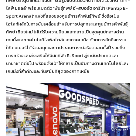
ทิพย์ ประตูน้ำและดำเนินการในรูปแบบเดียวกัน ภายใต้แนวคิด ‘เทค-
ไลฟ์ มอลล์’ พร้อมเปิดตัว ‘พันธุ์ทิพย์ อี-สปอร์ต อารีน่า (Pantip E-
Sport Arena)’ แห่งที่สองของศูนย์การค้าพันธุ์ทิพย์ ซึ่งถือเป็น
ไฮไลท์หลักในการขับเคลื่อนสำหรับการปลุกกระแสศูนย์การค้าพันธุ์
ทิพย์ เชียงใหม่ ให้ได้รับความนิยมและกลายเป็นจุดศูนย์กลางด้าน
เกมมิ่งและเทคโนโลยีไลฟ์สไตล์ของภาคเหนือ ด้วยการจัดกิจกรรม
ให้เกมเมอร์ได้ร่วมสนุกและหาประสบการณ์จริงตลอดทั้งปี รวมถึง
การสร้างและส่งเสริมให้มีนักกีฬา E-Sport สู่ระดับประเทศและ
นานาชาติต่อไป พร้อมตั้งเป้าให้กลายเป็นฮับทางด้านเทคโนโลยีและ
เกมมิ่งที่สำคัญและทันสมัยที่สุดของภาคเหนือ