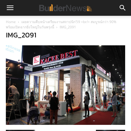
Home
เผยความคืบหน้าเตรียมงานสถาปนิก’59 <br/> สมบูรณ์กว่า 90%
พร้อมเปิดฉากยิ่งใหญ่ในวันพรุ่งนี้
IMG_2091
IMG_2091