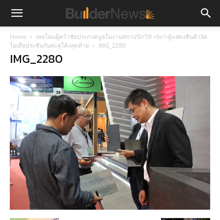
Home
เผยโฉมผู้คว้าชัยประกวดบูธในงานสถาปนิก’59 <br/>ผู้แสดงสินค้างัด
ไอเดียประชันกันทะลุโค้งสุดท้าย
IMG_2280
IMG_2280