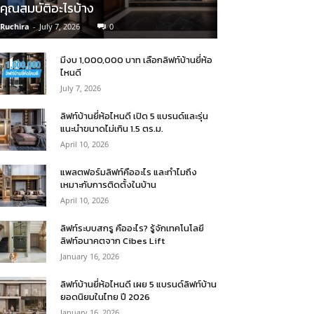
คุณสมบัติอะไรบ้าง
Ruchira
-
July 7, 2026
0
มีงบ 1,000,000 บาท เลือกลิฟท์บ้านยี่ห้อ
ไหนดี
July 7, 2026
ลิฟท์บ้านยี่ห้อไหนดี เปิด 5 แบรนด์และรุ่น
แนะนำขนาดไม่เกิน 1.5 ตร.ม.
April 10, 2026
แพลตฟอร์มลิฟท์คืออะไร และทำไมถึง
เหมาะกับการติดตั้งในบ้าน
April 10, 2026
ลิฟท์ระบบสกรู คืออะไร? รู้จักเทคโนโลยี
ลิฟท์อนาคตจาก Cibes Lift
January 16, 2026
ลิฟท์บ้านยี่ห้อไหนดี เผย 5 แบรนด์ลิฟท์บ้าน
ยอดนิยมในไทย ปี 2026
January 16, 2026