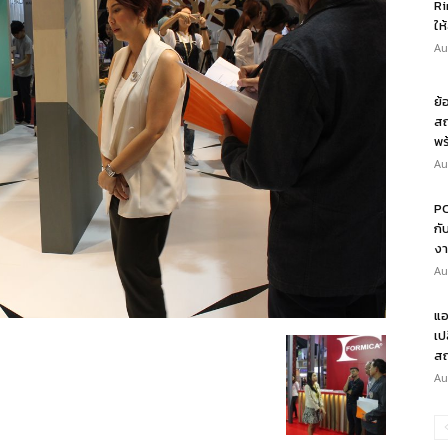
Ri
ให
Au
ย้
สถ
พร
Au
PO
กั
งา
Au
แอ
เป
สถ
Au