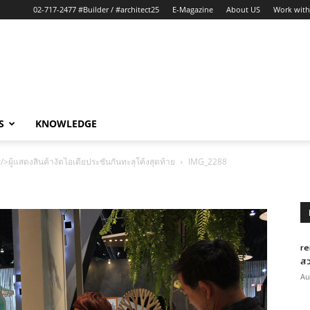
02-717-2477 #Builder / #architect25
E-Magazine
About US
Work with
S
KNOWLEDGE
ผู้แสดงสินค้างัดไอเดียประชันกันทะลุโค้งสุดท้าย
IMG_2288
re
สว
Au