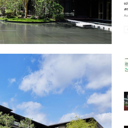
เป
สถ
Au