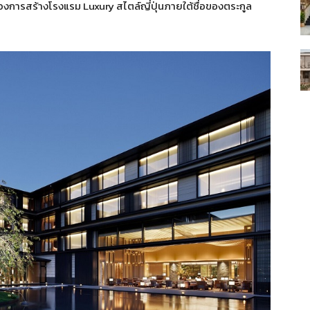
งต้องการสร้างโรงแรม Luxury สไตล์ญี่ปุ่นภายใต้ชื่อของตระกูล