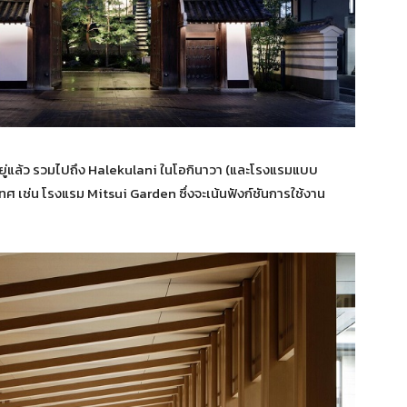
นอยู่แล้ว รวมไปถึง Halekulani ในโอกินาวา (และโรงแรมแบบ
เทศ เช่น โรงแรม Mitsui Garden ซึ่งจะเน้นฟังก์ชันการใช้งาน