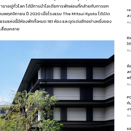
ีสาขาอยู่ทั่วโลก ได้มีการนำไอเดียการพักผ่อนที่คล้ายกับการยก
re
ดือนพฤศจิกายน ปี 2020 เมื่อโรงแรม The Mitsui Kyoto ได้เปิด
สว
งแรมแห่งนี้มีห้องพักทั้งหมด 161 ห้อง และจุดเด่นอีกอย่างหนึ่งของ
Au
มีเสื่อมคลาย
Ri
ให
Au
ย้
สถ
พร
Au
PO
กั
งา
Au
แอ