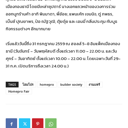
เมืองทองธานี โดยมีเหล่าซุปตาร์ นางเอกแถวหน้าของวงการร่วม
ออกบูทร้านค้า อาทิ พิมมาดา, พี่อ้อย, แพนเค้ก เขมนิจ, ตู่ ภพธร,
เบ๊นซ์ ปุณยาพร, ป๋อ ณัฐวุฒิ, ตุ้ยตุ๋ย และ เอมมี่ กลิ่นประทุม กับบูธ
กิจกรรมต่างๆ อีกมากมาย
เริ่มแล้ววันนี้ถึง 31 กรกฎาคม 2559 ณ ฮอลล์ 5-8 อิมแพ็คเมืองทอง
ธานี (วันจันทร์ – วันพฤหัสบดี ตั้งแต่เวลา 11.00 – 22.00 น. และวัน
ศุกร์ – วันอาทิตย์ ตั้งแต่เวลา 10.00 – 22.00 น. โดยเฉพาะวันที่ 29-
31 ก.ค. เปิดบริการถึงเวลา 24.00 น.)
TAGS
โฮมโปร
homepro
builder society
งานแฟร์
Homepro Fair