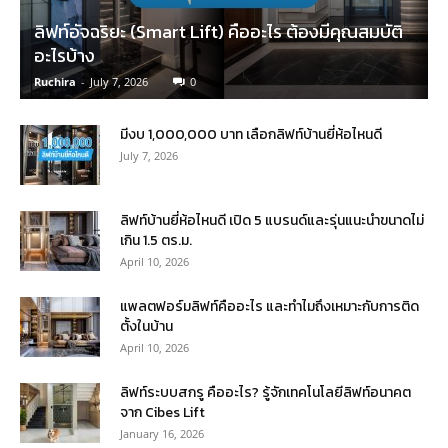
ลิฟท์อัจฉริยะ (Smart Lift) คืออะไร ต้องมีคุณสมบัติ
อะไรบ้าง
Ruchira
-
July 7, 2026
0
มีงบ 1,000,000 บาท เลือกลิฟท์บ้านยี่ห้อไหนดี
July 7, 2026
ลิฟท์บ้านยี่ห้อไหนดี เปิด 5 แบรนด์และรุ่นแนะนำขนาดไม่
เกิน 1.5 ตร.ม.
April 10, 2026
แพลตฟอร์มลิฟท์คืออะไร และทำไมถึงเหมาะกับการติด
ตั้งในบ้าน
April 10, 2026
ลิฟท์ระบบสกรู คืออะไร? รู้จักเทคโนโลยีลิฟท์อนาคต
จาก Cibes Lift
January 16, 2026