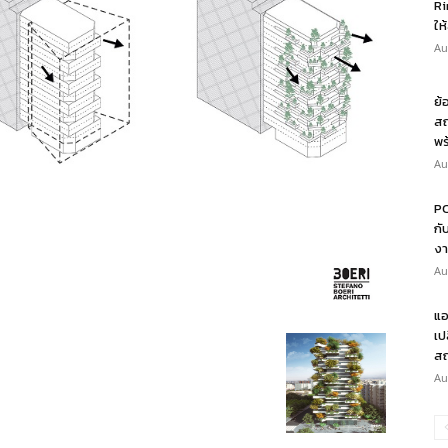
Ri
ให
Au
ย้
สถ
พร
Au
PO
กั
งา
Au
แอ
เป
สถ
Au