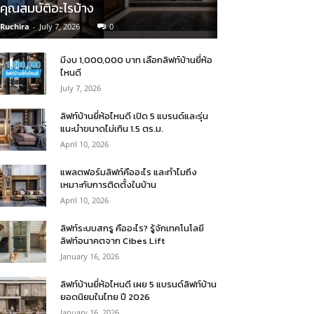
คุณสมบัติอะไรบ้าง
Ruchira
-
July 7, 2026
0
มีงบ 1,000,000 บาท เลือกลิฟท์บ้านยี่ห้อ
ไหนดี
July 7, 2026
ลิฟท์บ้านยี่ห้อไหนดี เปิด 5 แบรนด์และรุ่น
แนะนำขนาดไม่เกิน 1.5 ตร.ม.
April 10, 2026
แพลตฟอร์มลิฟท์คืออะไร และทำไมถึง
เหมาะกับการติดตั้งในบ้าน
April 10, 2026
ลิฟท์ระบบสกรู คืออะไร? รู้จักเทคโนโลยี
ลิฟท์อนาคตจาก Cibes Lift
January 16, 2026
ลิฟท์บ้านยี่ห้อไหนดี เผย 5 แบรนด์ลิฟท์บ้าน
ยอดนิยมในไทย ปี 2026
January 16, 2026