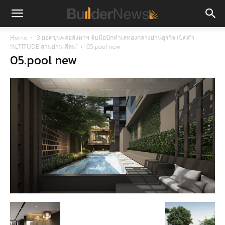
Home
3 ยอดขุนพลอสังหาฯ จับมือปักทำเลทองกลางย่านธุรกิจ เปิดตัว
‘ALTITUDE สามย่าน-สีลม’
05.pool new
05.pool new