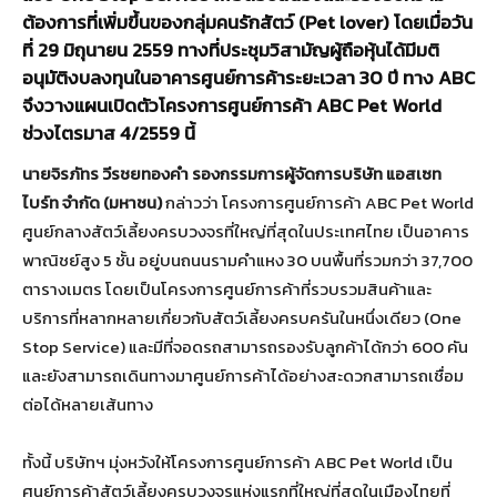
ต้องการที่เพิ่มขึ้นของกลุ่มคนรักสัตว์ (Pet lover) โดยเมื่อวัน
ที่ 29 มิถุนายน 2559 ทางที่ประชุมวิสามัญผู้ถือหุ้นได้มีมติ
อนุมัติงบลงทุนในอาคารศูนย์การค้าระยะเวลา 30 ปี ทาง ABC
จึงวางแผนเปิดตัวโครงการศูนย์การค้า ABC Pet World
ช่วงไตรมาส 4/2559 นี้
นายจิรภัทร วีรชยทองคำ รองกรรมการผู้จัดการบริษัท แอสเซท
ไบร์ท จำกัด (มหาชน)
กล่าวว่า โครงการศูนย์การค้า ABC Pet World
ศูนย์กลางสัตว์เลี้ยงครบวงจรที่ใหญ่ที่สุดในประเทศไทย เป็นอาคาร
พาณิชย์สูง 5 ชั้น อยู่บนถนนรามคำแหง 30 บนพื้นที่รวมกว่า 37,700
ตารางเมตร โดยเป็นโครงการศูนย์การค้าที่รวบรวมสินค้าและ
บริการที่หลากหลายเกี่ยวกับสัตว์เลี้ยงครบครันในหนึ่งเดียว (One
Stop Service) และมีที่จอดรถสามารถรองรับลูกค้าได้กว่า 600 คัน
และยังสามารถเดินทางมาศูนย์การค้าได้อย่างสะดวกสามารถเชื่อม
ต่อได้หลายเส้นทาง
ทั้งนี้ บริษัทฯ มุ่งหวังให้โครงการศูนย์การค้า ABC Pet World เป็น
ศูนย์การค้าสัตว์เลี้ยงครบวงจรแห่งแรกที่ใหญ่ที่สุดในเมืองไทยที่