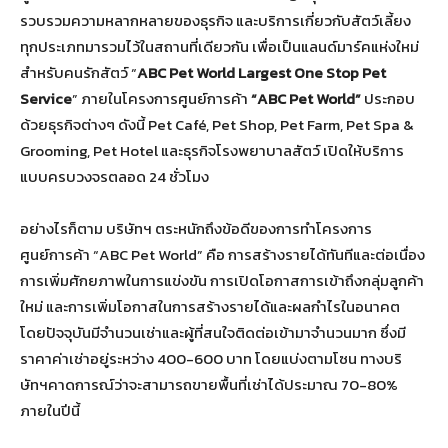
รวบรวมความหลากหลายของธุรกิจ และบริการเกี่ยวกับสัตว์เลี้ยง
ทุกประเภทมารวมไว้ในสถานที่เดียวกัน เพื่อเป็นแลนด์มาร์คแห่งใหม่
สำหรับคนรักสัตว์ “
ABC Pet World Largest One Stop Pet
Service
” ภายในโครงการศูนย์การค้า
“ABC Pet World”
ประกอบ
ด้วยธุรกิจต่างๆ ดังนี้ Pet Café, Pet Shop, Pet Farm, Pet Spa &
Grooming, Pet Hotel และธุรกิจโรงพยาบาลสัตว์ เปิดให้บริการ
แบบครบวงจรตลอด 24 ชั่วโมง
อย่างไรก็ตาม บริษัทฯ ตระหนักถึงข้อดีของการทำโครงการ
ศูนย์การค้า “ABC Pet World” คือ การสร้างรายได้ทันทีและต่อเนื่อง
การเพิ่มศักยภาพในการแข่งขัน การเปิดโอกาสการเข้าถึงกลุ่มลูกค้า
ใหม่ และการเพิ่มโอกาสในการสร้างรายได้และผลกำไรในอนาคต
โดยปัจจุบันมีจำนวนเช่าและผู้ที่สนใจติดต่อเข้ามาจำนวนมาก ซึ่งมี
ราคาค่าเช่าอยู่ระหว่าง 400-600 บาท โดยแบ่งตามโซน ทางบริ
ษัทฯคาดการณ์ว่าจะสามารถขายพื้นที่เช่าได้ประมาณ 70-80%
ภายในปีนี้