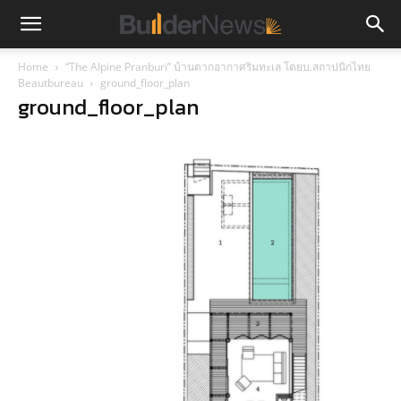
Home
“The Alpine Pranburi” บ้านตากอากาศริมทะเล โดยบ.สถาปนิกไทย
Beautbureau
ground_floor_plan
ground_floor_plan