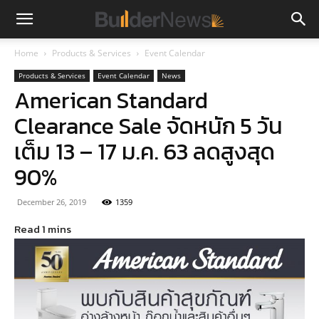
Home
Products & Services
Event Calendar
Products & Services
Event Calendar
News
American Standard
Clearance Sale จัดหนัก 5 วัน
เต็ม 13 – 17 ม.ค. 63 ลดสูงสุด
90%
December 26, 2019
1359