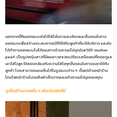
นอกจากนี้ทีมออกแบบยังได้ใส่ใจในรายละเอียดและขั้นตอนในการ
ออกแบบเพื่อสร้างประสบการณ์ที่ดีให้กับลูกค้าที่มาใช้บริการ และยัง
ได้ทำการออกแบบโลโก้ของทางร้านชานมไข่มุกมังสวิรัติ ‘mother
pearl’ เป็นรูปหญิงสาวที่มีผมยาวสลวยเปรียบเสมือนแม่ที่คอยดูแล
เอาใส่ใจลูก ให้สอดคล้องกับความใส่ใจทุกขั้นตอนในการชงชาให้กับ
ลูกค้า โดยสามารถมองเห็นได้ในรูปแบบต่าง ๆ ตั้งแต่ด้านหน้าร้าน
โคมไฟหน้าร้านไปจนถึงผ้าเช็ดปากและแก้วชานมไข่มุกของคุณ
ดูดีไซน์ร้านกาแฟอื่น ๆ เพิ่มเติมคลิกที่นี่