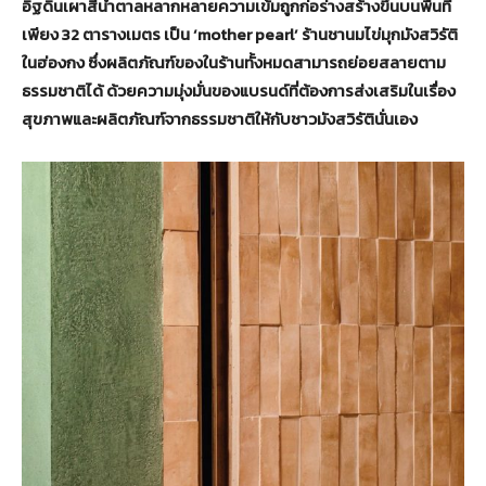
อิฐดินเผาสีน้ำตาลหลากหลายความเข้มถูกก่อร่างสร้างขึ้นบนพื้นที่
เพียง 32 ตารางเมตร เป็น ‘mother pearl’ ร้านชานมไข่มุกมังสวิรัติ
ในฮ่องกง ซึ่งผลิตภัณฑ์ของในร้านทั้งหมดสามารถย่อยสลายตาม
ธรรมชาติได้ ด้วยความมุ่งมั่นของแบรนด์ที่ต้องการส่งเสริมในเรื่อง
สุขภาพและผลิตภัณฑ์จากธรรมชาติให้กับชาวมังสวิรัตินั่นเอง